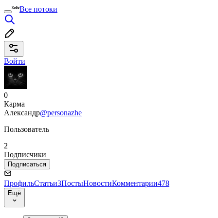
Все потоки
Войти
0
Карма
Александр
@personazhe
Пользователь
2
Подписчики
Подписаться
Профиль
Статьи
3
Посты
Новости
Комментарии
478
Ещё