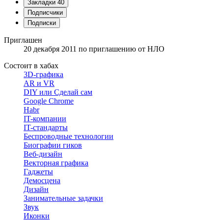
Закладки
40
Подписчики
Подписки
Приглашен
20 декабря 2011
по приглашению от
НЛО
Состоит в хабах
3D-графика
AR и VR
DIY или Сделай сам
Google Chrome
Habr
IT-компании
IT-стандарты
Беспроводные технологии
Биографии гиков
Веб-дизайн
Векторная графика
Гаджеты
Демосцена
Дизайн
Занимательные задачки
Звук
Иконки