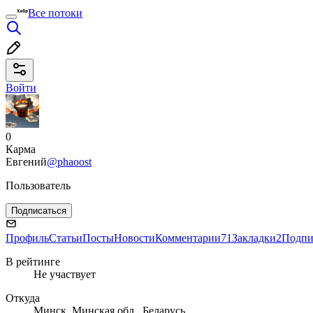
Все потоки
Войти
0
Карма
Евгений
@phaoost
Пользователь
Подписаться
Профиль
Статьи
Посты
Новости
Комментарии
71
Закладки
2
Подпи
В рейтинге
Не участвует
Откуда
Минск, Минская обл., Беларусь