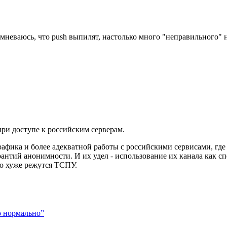
мневаюсь, что push выпилят, настолько много "неправильного" 
ри доступе к российским серверам.
рафика и более адекватной работы с российскими сервисами, гд
антий анонимности. И их удел - использование их канала как сп
то хуже режутся ТСПУ.
о нормально”