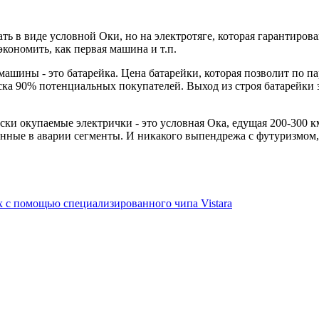
ь в виде условной Оки, но на электротяге, которая гарантирова
экономить, как первая машина и т.п.
машины - это батарейка. Цена батарейки, которая позволит по п
писка 90% потенциальных покупателей. Выход из строя батарейк
и окупаемые электрички - это условная Ока, едущая 200-300 км.
нные в аварии сегменты. И никакого выпендрежа с футуризмом, 
х с помощью специализированного чипа Vistara