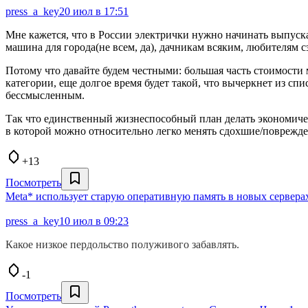
press_a_key
20 июл в 17:51
Мне кажется, что в России электрички нужно начинать выпускат
машина для города(не всем, да), дачникам всяким, любителям с
Потому что давайте будем честными: большая часть стоимости 
категории, еще долгое время будет такой, что вычеркнет из с
бессмысленным.
Так что единственный жизнеспособный план делать экономическ
в которой можно относительно легко менять сдохшие/поврежде
+13
Посмотреть
Meta* использует старую оперативную память в новых сервера
press_a_key
10 июл в 09:23
Какое низкое пердольство полуживого забавлять.
-1
Посмотреть