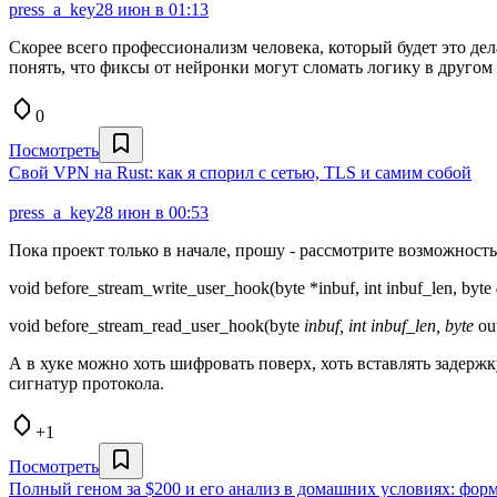
press_a_key
28 июн в 01:13
Скорее всего профессионализм человека, который будет это де
понять, что фиксы от нейронки могут сломать логику в другом 
0
Посмотреть
Свой VPN на Rust: как я спорил с сетью, TLS и самим собой
press_a_key
28 июн в 00:53
Пока проект только в начале, прошу - рассмотрите возможнос
void before_stream_write_user_hook(byte *inbuf, int inbuf_len, byte
void before_stream_read_user_hook(byte
inbuf, int inbuf_len, byte
ou
А в хуке можно хоть шифровать поверх, хоть вставлять задерж
сигнатур протокола.
+1
Посмотреть
Полный геном за $200 и его анализ в домашних условиях: форма