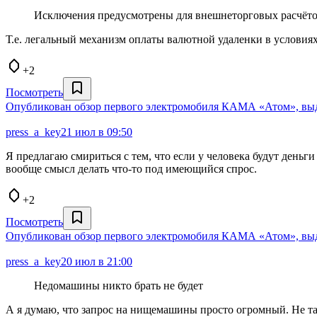
Исключения предусмотрены для внешнеторговых расчёто
Т.е. легальный механизм оплаты валютной удаленки в условия
+2
Посмотреть
Опубликован обзор первого электромобиля КАМА «Атом», выд
press_a_key
21 июл в 09:50
Я предлагаю смириться с тем, что если у человека будут деньги
вообще смысл делать что-то под имеющийся спрос.
+2
Посмотреть
Опубликован обзор первого электромобиля КАМА «Атом», выд
press_a_key
20 июл в 21:00
Недомашины никто брать не будет
А я думаю, что запрос на нищемашины просто огромный. Не та