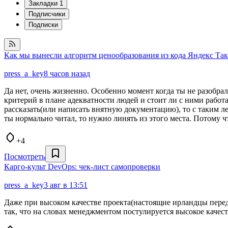
Закладки
1
Подписчики
Подписки
Как мы вынесли алгоритм ценообразования из кода Яндекс Такс
press_a_key
8 часов назад
Да нет, очень жизненно. Особенно момент когда ты не разобра
критерий в плане адекватности людей и стоит ли с ними работа
рассказать(или написать внятную документацию), то с таким ле
ты нормально читал, то нужно линять из этого места. Потому 
+4
Посмотреть
Карго-культ DevOps: чек-лист самопроверки
press_a_key
3 авг в 13:51
Даже при высоком качестве проекта(настоящие ирландцы переда
так, что на словах менеджментом постулируется высокое качеств