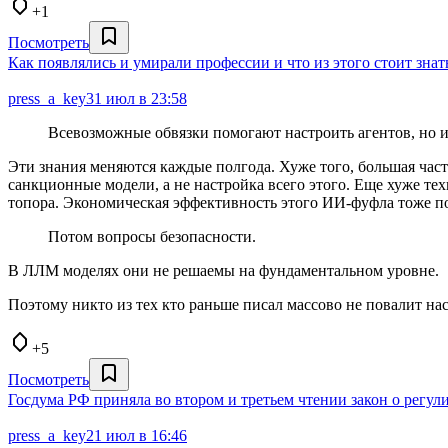
+1
Посмотреть
Как появлялись и умирали профессии и что из этого стоит зн
press_a_key
31 июл в 23:58
Всевозможные обвязки помогают настроить агентов, но и
Эти знания меняются каждые полгода. Хуже того, большая част
санкционные модели, а не настройка всего этого. Еще хуже те
топора. Экономическая эффективность этого ИИ-фуфла тоже под
Потом вопросы безопасности.
В ЛЛМ моделях они не решаемы на фундаментальном уровне.
Поэтому никто из тех кто раньше писал массово не повалит нас
+5
Посмотреть
Госдума РФ приняла во втором и третьем чтении закон о регу
press_a_key
21 июл в 16:46