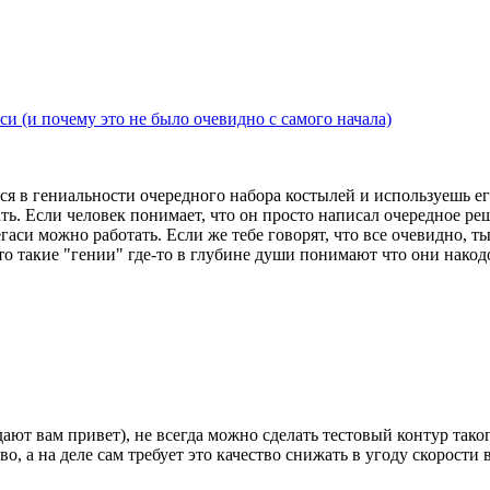
и (и почему это не было очевидно с самого начала)
лся в гениальности очередного набора костылей и используешь ег
ть. Если человек понимает, что он просто написал очередное реш
гаси можно работать. Если же тебе говорят, что все очевидно, ты
что такие "гении" где-то в глубине души понимают что они нак
ют вам привет), не всегда можно сделать тестовый контур таког
о, а на деле сам требует это качество снижать в угоду скорости 