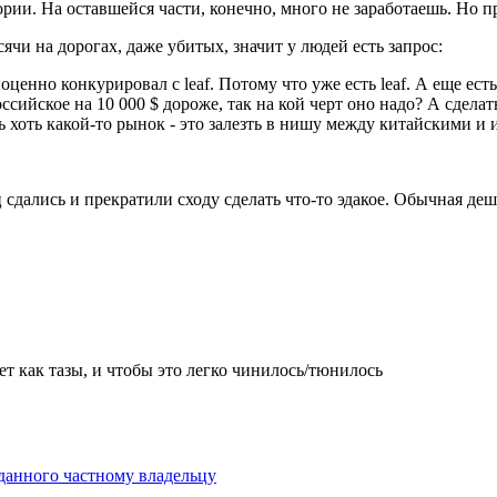
тории. На оставшейся части, конечно, много не заработаешь. Но
чи на дорогах, даже убитых, значит у людей есть запрос:
оценно конкурировал с leaf. Потому что уже есть leaf. А еще ест
оссийское на 10 000 $ дороже, так на кой черт оно надо? А сдела
ь хоть какой-то рынок - это залезть в нишу между китайскими и
 сдались и прекратили сходу сделать что-то эдакое. Обычная деш
ет как тазы, и чтобы это легко чинилось/тюнилось
анного частному владельцу