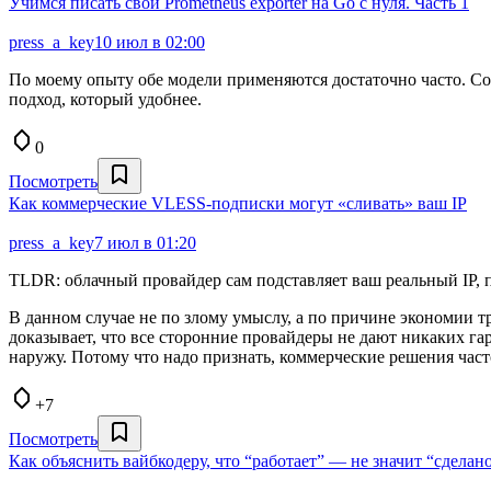
Учимся писать свой Prometheus exporter на Go с нуля. Часть 1
press_a_key
10 июл в 02:00
По моему опыту обе модели применяются достаточно часто. Со
подход, который удобнее.
0
Посмотреть
Как коммерческие VLESS-подписки могут «сливать» ваш IP
press_a_key
7 июл в 01:20
TLDR: облачный провайдер сам подставляет ваш реальный IP, п
В данном случае не по злому умыслу, а по причине экономии т
доказывает, что все сторонние провайдеры не дают никаких гар
наружу. Потому что надо признать, коммерческие решения час
+7
Посмотреть
Как объяснить вайбкодеру, что “работает” — не значит “сделан