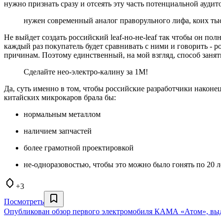
нужно признать сразу и отсеять эту часть потенциальной ауди
нужен современный аналог праворульного лифа, коих тыся
Не выйдет создать российский leaf-но-не-leaf так чтобы он полн
каждый раз покупатель будет сравнивать с ними и говорить - р
причинам. Поэтому единственный, на мой взгляд, способ занят
Сделайте нео-электро-калину за 1М!
Да, суть именно в том, чтобы российские разработчики наконец
китайских микрокаров брала бы:
нормальным металлом
наличием запчастей
более грамотной проектировкой
не-одноразовостью, чтобы это можно было гонять по 20 л
+3
Посмотреть
Опубликован обзор первого электромобиля КАМА «Атом», выд