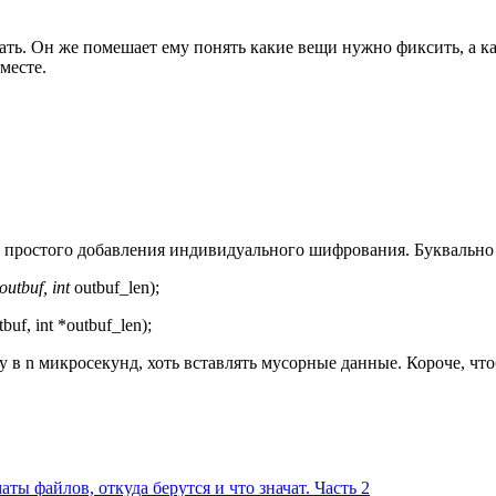
лать. Он же помешает ему понять какие вещи нужно фиксить, а к
месте.
ть простого добавления индивидуального шифрования. Буквально
outbuf, int
outbuf_len);
tbuf, int *outbuf_len);
ку в n микросекунд, хоть вставлять мусорные данные. Короче, ч
ты файлов, откуда берутся и что значат. Часть 2