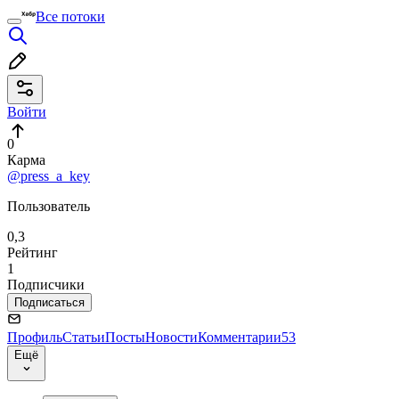
Все потоки
Войти
0
Карма
@press_a_key
Пользователь
0,3
Рейтинг
1
Подписчики
Подписаться
Профиль
Статьи
Посты
Новости
Комментарии
53
Ещё