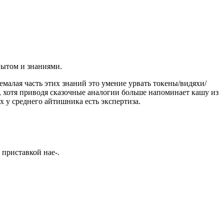
пытом и знаниями.
емалая часть этих знаний это умение урвать токены/видяхи/
, хотя приводя сказочные аналогии больше напоминает кашу из
 у среднего айтишника есть экспертиза.
 приставкой нае-.