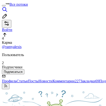
Все потоки
Войти
4
Карма
@ramyalexis
Пользователь
2
Подписчики
Подписаться
Профиль
Статьи
Посты
Новости
Комментарии
227
Закладки
69
Под