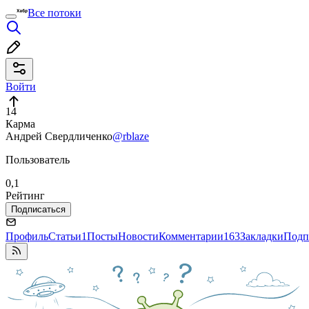
Все потоки
Войти
14
Карма
Андрей Свердличенко
@rblaze
Пользователь
0,1
Рейтинг
Подписаться
Профиль
Статьи
1
Посты
Новости
Комментарии
163
Закладки
Подп