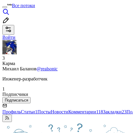
Все потоки
Войти
3
Карма
Михаил Баланов
@realsonic
Инженер-разработчик
1
Подписчики
Подписаться
Профиль
Статьи
1
Посты
Новости
Комментарии
118
Закладки
23
По