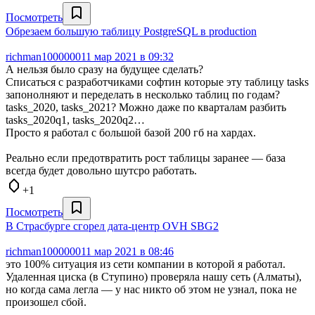
Посмотреть
Обрезаем большую таблицу PostgreSQL в production
richman1000000
11 мар 2021 в 09:32
А нельзя было сразу на будущее сделать?
Списаться с разработчиками софтин которые эту таблицу tasks
запонолняют и переделать в несколько таблиц по годам?
tasks_2020, tasks_2021? Можно даже по кварталам разбить
tasks_2020q1, tasks_2020q2…
Просто я работал с большой базой 200 гб на хардах.
Реально если предотвратить рост таблицы заранее — база
всегда будет довольно шутсро работать.
+1
Посмотреть
В Страсбурге сгорел дата-центр OVH SBG2
richman1000000
11 мар 2021 в 08:46
это 100% ситуация из сети компании в которой я работал.
Удаленная циска (в Ступино) проверяла нашу сеть (Алматы),
но когда сама легла — у нас никто об этом не узнал, пока не
произошел сбой.