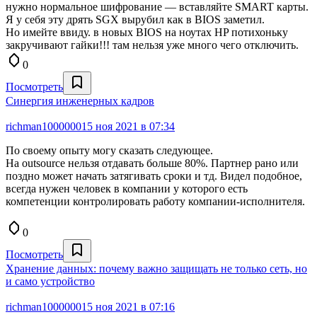
нужно нормальное шифрование — вставляйте SMART карты.
Я у себя эту дрять SGX вырубил как в BIOS заметил.
Но имейте ввиду. в новых BIOS на ноутах HP потихоньку
закручивают гайки!!! там нельзя уже много чего отключить.
0
Посмотреть
Синергия инженерных кадров
richman1000000
15 ноя 2021 в 07:34
По своему опыту могу сказать следующее.
На outsource нельзя отдавать больше 80%. Партнер рано или
поздно может начать затягивать сроки и тд. Видел подобное,
всегда нужен человек в компании у которого есть
компетенции контролировать работу компании-исполнителя.
0
Посмотреть
Хранение данных: почему важно защищать не только сеть, но
и само устройство
richman1000000
15 ноя 2021 в 07:16