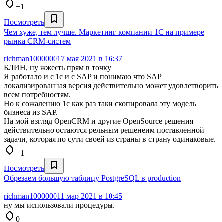
+1
Посмотреть
Чем хуже, тем лучше. Маркетинг компании 1С на примере
рынка CRM-систем
richman1000000
17 мая 2021 в 16:37
БЛИН, ну жжесть прям в точку.
Я работало и с 1с и с SAP и понимаю что SAP
локализированная версия действительно может удовлетворить
всем потребностям.
Но к сожалению 1с как раз таки скопировала эту модель
бизнеса из SAP.
На мой взгляд OpenCRM и другие OpenSource решения
действительно остаются рельным решенеим поставленной
задачи, которая по сути своей из страны в страну одинаковые.
+1
Посмотреть
Обрезаем большую таблицу PostgreSQL в production
richman1000000
11 мар 2021 в 10:45
ну мы использовали процедуры.
0