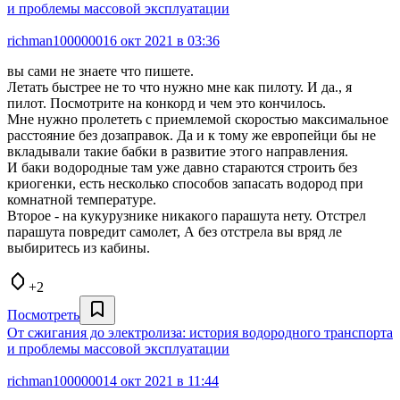
и проблемы массовой эксплуатации
richman1000000
16 окт 2021 в 03:36
вы сами не знаете что пишете.
Летать быстрее не то что нужно мне как пилоту. И да., я
пилот. Посмотрите на конкорд и чем это кончилось.
Мне нужно пролететь с приемлемой скоростью максимальное
расстояние без дозаправок. Да и к тому же европейци бы не
вкладывали такие бабки в развитие этого направления.
И баки водородные там уже давно стараются строить без
криогенки, есть несколько способов запасать водород при
комнатной температуре.
Второе - на кукурузнике никакого парашута нету. Отстрел
парашута повредит самолет, А без отстрела вы вряд ле
выбиритесь из кабины.
+2
Посмотреть
От сжигания до электролиза: история водородного транспорта
и проблемы массовой эксплуатации
richman1000000
14 окт 2021 в 11:44