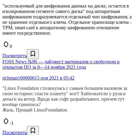
"используемый для шифрования данных на диске, остается в
изолированном сегменте самого диска" под аппаратным
шифрованием подразумевается отдельный чип шифрования, а
не хранение отдельного ключа. Отдельное хранилище ключа -
TPM, smart-card к аппаратному шифрованию отношение
имеют посредственное.
0
Посмотреть
FOSS News №96 — дайджест материалов о свободном и
открытом ПО за 8—14 ноября 2021 года
richman1000000
15 ноя 2021 в 05:42
"Linux Foundation столкнулась с самым большим вызовом за
свою историю: спасти планету" все!! Хайпователи у руля и
деньги на ветер. Вроде как софт разрабатывют, причем тут
вообще гринпись?
Жаль. Прощай LinuxFoundation.
-1
Посмотреть