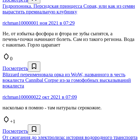
Гидропоника. Персидская принцесса Сорая, или как из семян
вырастить премиальную клубнику
richman1000000
1 ноя 2021 в 07:29
Не, от избытка фосфора и фтора не зубы сыпятся, а
печень+почки начинают болеть. Сам из такого региона. Вода
с накипью. Горло царапает
0
Посмотреть
Blizzard переименовала орка из WoW, названного в честь
вокалиста Cannibal Corpse из-за гомофобных высказываний
вокалиста
richman1000000
22 окт 2021 в 07:09
насколько я помню - там натуралы серокожие.
+1
Посмотреть
От сжигания до электролиза: история водородного транспорта