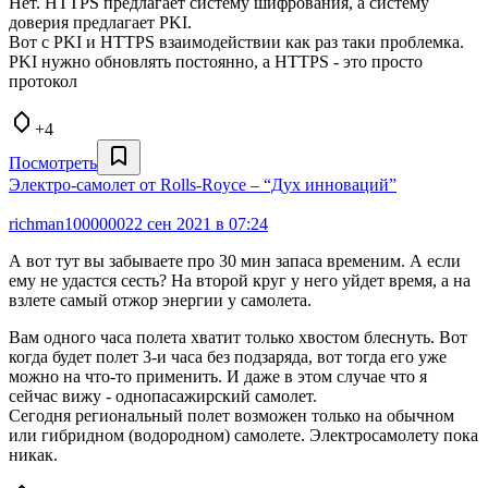
Нет. HTTPS предлагает систему шифрования, а систему
доверия предлагает PKI.
Вот с PKI и HTTPS взаимодействии как раз таки проблемка.
PKI нужно обновлять постоянно, а HTTPS - это просто
протокол
+4
Посмотреть
Электро-самолет от Rolls-Royce – “Дух инноваций”
richman1000000
22 сен 2021 в 07:24
А вот тут вы забываете про 30 мин запаса временим. А если
ему не удастся сесть? На второй круг у него уйдет время, а на
взлете самый отжор энергии у самолета.
Вам одного часа полета хватит только хвостом блеснуть. Вот
когда будет полет 3-и часа без подзаряда, вот тогда его уже
можно на что-то применить. И даже в этом случае что я
сейчас вижу - однопасажирский самолет.
Сегодня региональный полет возможен только на обычном
или гибридном (водородном) самолете. Электросамолету пока
никак.