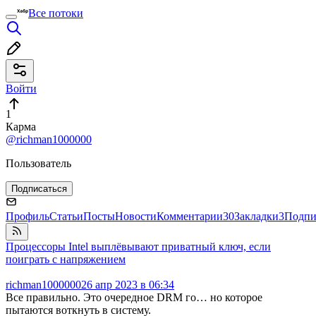
Все потоки
Войти
1
Карма
@richman1000000
Пользователь
Подписаться
Профиль
Статьи
Посты
Новости
Комментарии
30
Закладки
3
Подпи
Процессоры Intel выплёвывают приватный ключ, если
поиграть с напряжением
richman1000000
26 апр 2023 в 06:34
Все правильно. Это очередное DRM го… но которое
пытаются воткнуть в систему.