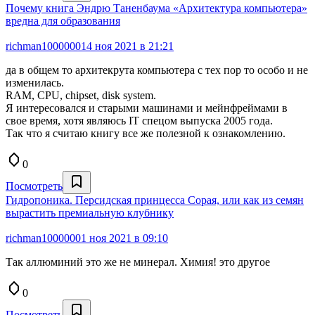
Почему книга Эндрю Таненбаума «Архитектура компьютера»
вредна для образования
richman1000000
14 ноя 2021 в 21:21
да в общем то архитекрута компьютера с тех пор то особо и не
изменилась.
RAM, CPU, chipset, disk system.
Я интересовался и старыми машинами и мейнфреймами в
свое время, хотя являюсь IT спецом выпуска 2005 года.
Так что я считаю книгу все же полезной к ознакомлению.
0
Посмотреть
Гидропоника. Персидская принцесса Сорая, или как из семян
вырастить премиальную клубнику
richman1000000
1 ноя 2021 в 09:10
Так аллюминий это же не минерал. Химия! это другое
0
Посмотреть