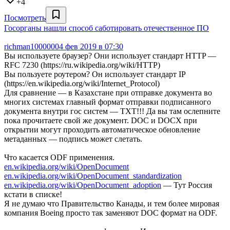
+4
Посмотреть
Госорганы нашли способ саботировать отечественное ПО
richman1000000
4 фев 2019 в 07:30
Вы используете браузер? Они использует стандарт HTTP —
RFC 7230 (https://ru.wikipedia.org/wiki/HTTP)
Вы пользуете роутером? Он использует стандарт IP
(https://en.wikipedia.org/wiki/Internet_Protocol)
Для сравнение — в Казахстане при отправке документа во
многих системах главный формат отправки подписанного
документа внутри гос систем — TXT!!! Да вы там ослепните
пока прочитаете свой же документ. DOC и DOCX при
открытии могут проходить автоматическое обновление
метаданных — подпись может слетать.
Что касается ODF применения.
en.wikipedia.org/wiki/OpenDocument
en.wikipedia.org/wiki/OpenDocument_standardization
en.wikipedia.org/wiki/OpenDocument_adoption
— Тут Россия
кстати в списке!
Я не думаю что Правительство Канады, и тем более мировая
компания Boeing просто так заменяют DOC формат на ODF.