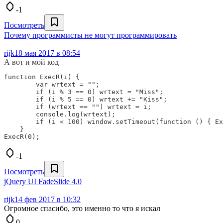
-1
Посмотреть
Почему программисты не могут программировать
rijk
18 мая 2017 в 08:54
А вот и мой код
function ExecR(i) {

        var wrtext = "";

        if (i % 3 == 0) wrtext = "Miss";

        if (i % 5 == 0) wrtext += "Kiss";

        if (wrtext == "") wrtext = i;

        console.log(wrtext);

        if (i < 100) window.setTimeout(function () { Ex
    }

-1
Посмотреть
jQuery UI FadeSlide 4.0
rijk
14 фев 2017 в 10:32
Огромное спасибо, это именно то что я искал
0