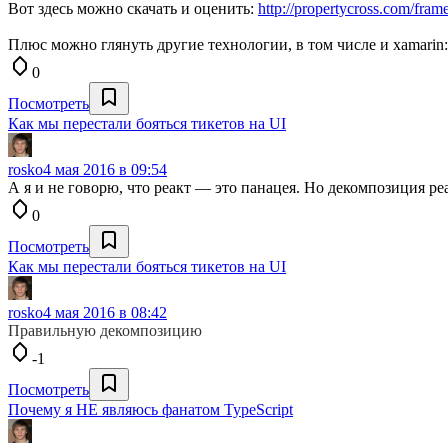
Вот здесь можно скачать и оценить:
http://propertycross.com/fram
Плюс можно глянуть другие технологии, в том числе и xamarin
0
Посмотреть
Как мы перестали бояться тикетов на UI
rosko
4 мая 2016 в 09:54
А я и не говорю, что реакт — это панацея. Но декомпозиция реак
0
Посмотреть
Как мы перестали бояться тикетов на UI
rosko
4 мая 2016 в 08:42
Правильную декомпозицию
-1
Посмотреть
Почему я НЕ являюсь фанатом TypeScript