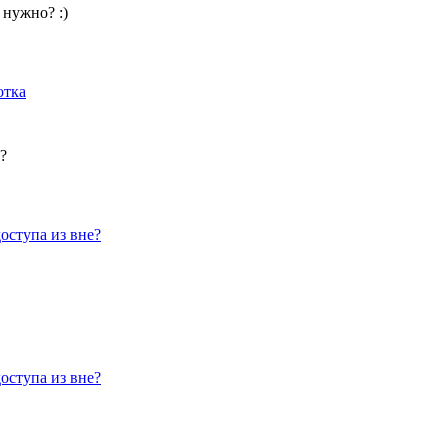
 нужно? :)
отка
?
оступа из вне?
оступа из вне?