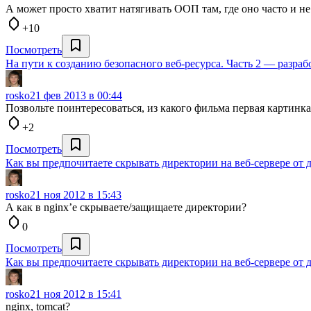
А может просто хватит натягивать ООП там, где оно часто и не
+10
Посмотреть
На пути к созданию безопасного веб-ресурса. Часть 2 — разраб
rosko
21 фев 2013 в 00:44
Позвольте поинтересоваться, из какого фильма первая картинка
+2
Посмотреть
Как вы предпочитаете скрывать директории на веб-сервере от д
rosko
21 ноя 2012 в 15:43
А как в nginx’е скрываете/защищаете директории?
0
Посмотреть
Как вы предпочитаете скрывать директории на веб-сервере от д
rosko
21 ноя 2012 в 15:41
nginx, tomcat?