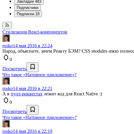
Закладки
483
Подписчики
Подписки
18
Стилизация React-компонентов
rosko
14 мая 2016 в 22:24
Народ, объясните, зачем Реакту БЭМ? CSS modules имхо полн
0
Посмотреть
Что такое «Нативное приложение»?
rosko
14 мая 2016 в 22:21
А в
пулл-риквестах
лежит код для React Native :)
0
Посмотреть
Что такое «Нативное приложение»?
rosko
14 мая 2016 в 22:19