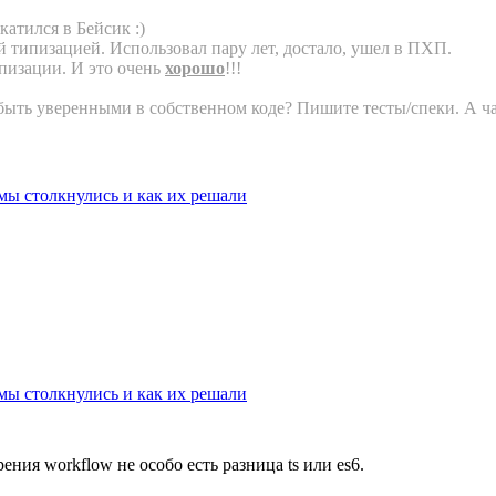
катился в Бейсик :)
й типизацией. Использовал пару лет, достало, ушел в ПХП.
пизации. И это очень
хорошо
!!!
ыть уверенными в собственном коде? Пишите тесты/спеки. А час
мы столкнулись и как их решали
мы столкнулись и как их решали
рения workflow не особо есть разница ts или es6.