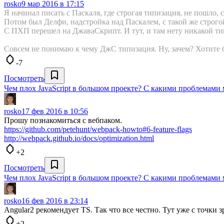
rosko
9 мар 2016 в 17:15
Я начинал писать с Паскаля, где строгая типизация, не пошло, с
Потом был Делфи, надстройка над Паскалем, с такой же строго
С ПХП перешел на ДжаваСкрипт. И тут, и там нету никакой ти
Совсем не понимаю к чему ДжС типизация. Ну, зачем? Хотите б
-7
Посмотреть
Чем плох JavaScript в большом проекте? С какими проблемами 
rosko
17 фев 2016 в 10:56
Прошу познакомиться с вебпаком.
https://github.com/petehunt/webpack-howto#6-feature-flags
http://webpack.github.io/docs/optimization.html
+2
Посмотреть
Чем плох JavaScript в большом проекте? С какими проблемами 
rosko
16 фев 2016 в 23:14
Angular2 рекомендует TS. Так что все честно. Тут уже с точки з
+2