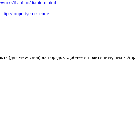
eworks/titanium/titanium.html
:
http://propertycross.com/
та (для view-слоя) на порядок удобнее и практичнее, чем в Angul