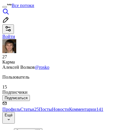
Все потоки
Войти
27
Карма
Алексей Волков
@rosko
Пользователь
15
Подписчики
Подписаться
Профиль
Статьи
25
Посты
Новости
Комментарии
141
Ещё