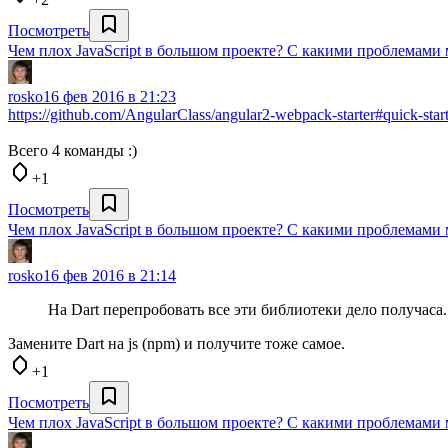
Посмотреть
Чем плох JavaScript в большом проекте? С какими проблемами 
rosko
16 фев 2016 в 21:23
https://github.com/AngularClass/angular2-webpack-starter#quick-star
Всего 4 команды :)
+1
Посмотреть
Чем плох JavaScript в большом проекте? С какими проблемами 
rosko
16 фев 2016 в 21:14
На Dart перепробовать все эти библиотеки дело получаса.
Замените Dart на js (npm) и получите тоже самое.
+1
Посмотреть
Чем плох JavaScript в большом проекте? С какими проблемами 