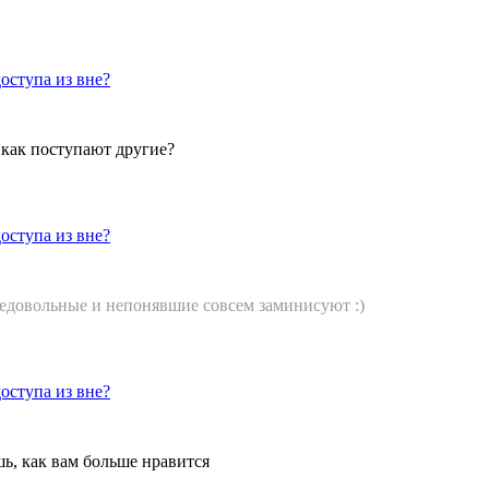
оступа из вне?
 как поступают другие?
оступа из вне?
 недовольные и непонявшие совсем заминисуют :)
оступа из вне?
шь, как вам больше нравится