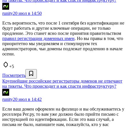
на тикеты. Что происходит и как спасти инфраструктуру?
runity
20 июл в 14:50
Есть вероятность, что после 1 сентября без идентификации не
будут работать и другие ключевые операции, не только
продление. Это станет ясно после принятия правительством
правил регистрации доменных имен
. Но вы правы в том, что
приоритетно мы уведомляем и стимулируем тех
администраторов, чьи домены подлежат продлению в начале
осени.
+5
Посмотреть
Крупнейшие российские регистраторы доменов не отвечают
на тикеты. Что происходит и как спасти инфраструктуру?
runity
20 июл в 14:42
Если ваш домен оформлен на физлицо и вы обслуживаетесь у
реселлера Рег.ру, то вам уже должно было прийти письмо с
инструкцией по идентификации. Если это ваш случай, а
письма не было, напишите нам, пожалуйста, кто у вас