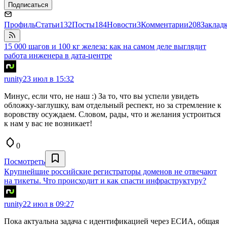
Подписаться
Профиль
Статьи
132
Посты
184
Новости
3
Комментарии
208
Заклад
15 000 шагов и 100 кг железа: как на самом деле выглядит
работа инженера в дата-центре
runity
23 июл в 15:32
Минус, если что, не наш :) За то, что вы успели увидеть
обложку-заглушку, вам отдельный респект, но за стремление к
воровству осуждаем. Словом, рады, что и желания устроиться
к нам у вас не возникает!
0
Посмотреть
Крупнейшие российские регистраторы доменов не отвечают
на тикеты. Что происходит и как спасти инфраструктуру?
runity
22 июл в 09:27
Пока актуальна задача с идентификацией через ЕСИА, общая