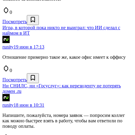
0
Посмотреть
Игра, в которой пока никто не выиграл: что ИИ сделал с
наймом в ИТ
runity
19 июн в 17:13
Отношение примерно такое же, какое офис имеет к оффису
0
Посмотреть
Ни СНИЛС, ни «Госуслуг»: как нерезиденту не потерять
домен .ru
runity
18 июн в 10:31
Напишите, пожалуйста, номера заявок — попросим коллег
как можно быстрее взять в работу, чтобы вам ответили по
поводу оплаты.