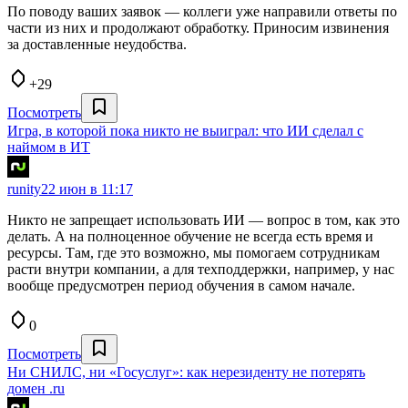
По поводу ваших заявок — коллеги уже направили ответы по
части из них и продолжают обработку. Приносим извинения
за доставленные неудобства.
+29
Посмотреть
Игра, в которой пока никто не выиграл: что ИИ сделал с
наймом в ИТ
runity
22 июн в 11:17
Никто не запрещает использовать ИИ — вопрос в том, как это
делать. А на полноценное обучение не всегда есть время и
ресурсы. Там, где это возможно, мы помогаем сотрудникам
расти внутри компании, а для техподдержки, например, у нас
вообще предусмотрен период обучения в самом начале.
0
Посмотреть
Ни СНИЛС, ни «Госуслуг»: как нерезиденту не потерять
домен .ru