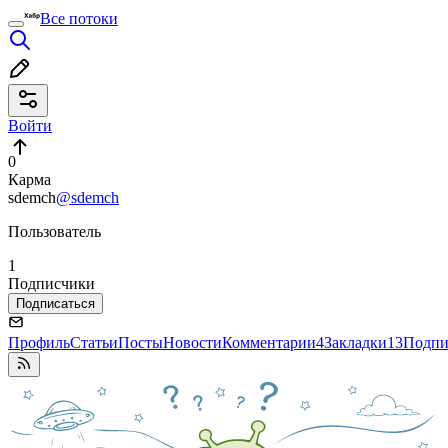
Все потоки
Войти
0
Карма
sdemch
@sdemch
Пользователь
1
Подписчики
Подписаться
Профиль
Статьи
Посты
Новости
Комментарии
4
Закладки
13
Подпи