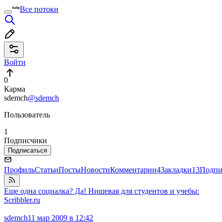
Все потоки
Войти
0
Карма
sdemch
@sdemch
Пользователь
1
Подписчики
Подписаться
Профиль
Статьи
Посты
Новости
Комментарии
4
Закладки
13
Подпи
Еще одна социалка? Да! Нишевая для студентов и учебы:
Scribbler.ru
sdemch
11 мар 2009 в 12:42