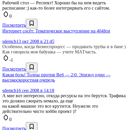
Рабочий стол — Респект! Хорошо бы на нем видеть
расписание ;) как-то более интегрирвать его с сайтом.
0
Посмотреть
Интернет сосёт: Тематическое выступление на 404fest
sdemch
13 окт 2008 в 21:45
Особенно, когда бизнеспроцесс — продавать трубы и в бане )
Как говорила моя бабушка — учите МАТчасть.
-1
Посмотреть
Какая боль! Толпы против Веб — 2:0. Эпизод один —
высокоскоростная очередь
sdemch
16 сен 2008 в 14:18
А мне вот интересно, откуда ресурсы на это берутся. Трафика
это должно сжирать немало, да еще
на какой машине это все крутится. Неужели это
действительно чисто хобби проект )?
0
Посмотреть