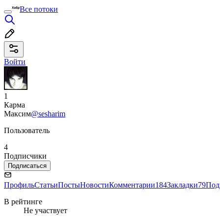
Все потоки
Войти
1
Карма
Максим
@sesharim
Пользователь
4
Подписчики
Подписаться
Профиль
Статьи
Посты
Новости
Комментарии
184
Закладки
79
Под
В рейтинге
Не участвует