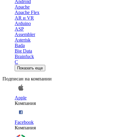
Android
Apache
Apache Flex
AR и VR
Arduino
ASP
Assembler
Asterisk
Bada
Big Data
Brainfuck
C
Показать еще
Подписан на компании
Apple
Компания
Facebook
Компания