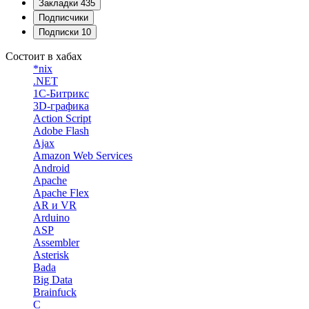
Закладки
435
Подписчики
Подписки
10
Состоит в хабах
*nix
.NET
1С-Битрикс
3D-графика
Action Script
Adobe Flash
Ajax
Amazon Web Services
Android
Apache
Apache Flex
AR и VR
Arduino
ASP
Assembler
Asterisk
Bada
Big Data
Brainfuck
C