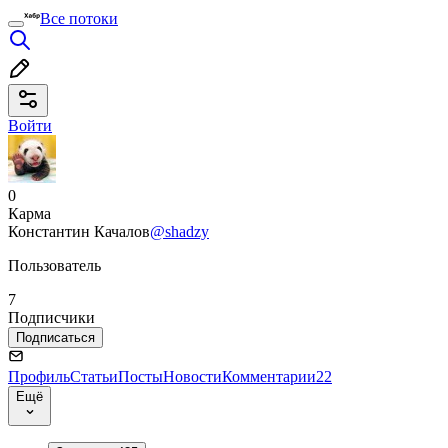
Все потоки
Войти
0
Карма
Константин Качалов
@shadzy
Пользователь
7
Подписчики
Подписаться
Профиль
Статьи
Посты
Новости
Комментарии
22
Ещё