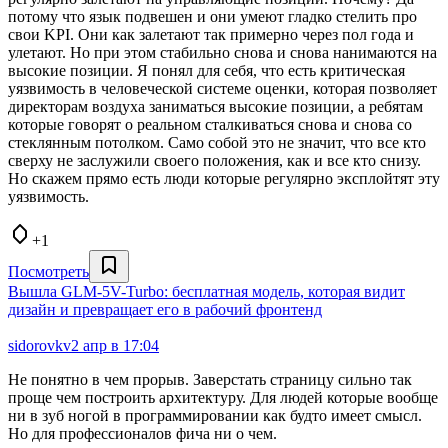
потому что язык подвешен и они умеют гладко стелить про
свои KPI. Они как залетают так примерно через пол года и
улетают. Но при этом стабильно снова и снова нанимаются на
высокие позиции. Я понял для себя, что есть критическая
уязвимость в человеческой системе оценки, которая позволяет
директорам воздуха заниматься высокие позиции, а ребятам
которые говорят о реальном сталкиваться снова и снова со
стеклянным потолком. Само собой это не значит, что все кто
сверху не заслужили своего положения, как и все кто снизу.
Но скажем прямо есть люди которые регулярно эксплойтят эту
уязвимость.
+1
Посмотреть
Вышла GLM-5V-Turbo: бесплатная модель, которая видит
дизайн и превращает его в рабочий фронтенд
sidorovkv
2 апр в 17:04
Не понятно в чем прорыв. Заверстать страницу сильно так
проще чем построить архитектуру. Для людей которые вообще
ни в зуб ногой в программировании как будто имеет смысл.
Но для профессионалов фича ни о чем.