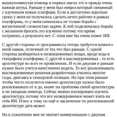
вышеупомянутая помощь в первых шагах это и правда очень
важная штука. Раньше у меня был невроз который связанный
с изучением новых платформ. Если в достаточно короткие
сроки у меня не получалось сделать нечто рабочее в рамках
платформы, то у меня начиналась не только борьба с
когнитивной сложностью задачи. К ней подключалась борьба
с желанием бросить это изучение потому что время
потрачено, а результата нет. С этим мне бы очень помог ИИ.
С другой стороны от программиста теперь требуется немного
иной навык, отличный от тех что был раньше. С одной
стороны разбираться в низкоуровневых вещах, вроде кода и
специфики платформы. С другой в высокоуровневых - то есть
архитектуре во всех ее проявлениях. И если джунам и раньше
нужно было учится качественно кодить. То вот реализовывать
высокоуровневые решения разработчики учились многие
годы, двигаясь к сеньерской позиции. Но при этом раньше
чтобы чисто получится именно архитектуре нужно было
реализовывать от и до, иначе ты проблемы своей архитектуры
и не увидишь никогда. Сейчас можно изолировано изучать
архитектуру, потому что все низкоуровневое может взять на
себя ИИ. Плюс к тому он ещё и заключение по реализованной
архитектуре дать может.
Но к сожалению мне не хватает коммуникации с джунам