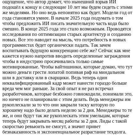
ощущение, что автор думает, что нынешний взрыв ИИ
подошёл к концу и следующие 10 лет мы будем сидеть с этими
же моделями. Но оно ведь непонятно как будет. Модели год от
года становятся умнее. В начале 2025 года подумать о том
чтобы предложить ИИ писать значительную часть кода было
смешно. В конце 2025 года это стало возможным. Проводятся
исследования по оптимизации старых архитектур и созданию
новых. Все это наводит на мысль, что потребность в новых
программистах будет органически падать. Так зачем
воспитывать будущую конкуренцию себе же? Сейчас как мне
кажется нужно напротив вводить определенные заграждения
чтобы в индустрию просачивались только самые
мотивированные. Чтобы вайтишники, которые думаю, что тут
можно деньги грести лопатой попивая раф на миндальном
шли в доставку или в сварщики. Ведь теперь один
неквалифицированный кадр может нанести гораздо больше
вреда чем мог раньше. За свой опыт я не раз встречал
разработчиков, которые безбожно говнокодили, понимали это,
но ничего не планировали с этим делать. Ведь менеджеры им
рукоплескали за то что они закрыли таску которую по
хорошему надо было делать неделю за 2 дня. Менеджеры то те
же, и они будут так же рукоплескать этим умельцам, которые
теперь будут закрывать месяц работы за 2 дня. Лиды с такой
скоростью ревьюить не смогут, а значит привет
безнаказанность и экспоненциальное разрастание техдолга.