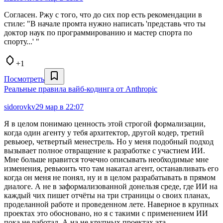
Согласен. Ржу с того, что до сих пор есть рекомендации в
стиле: "В начале промта нужно написать 'представь что ты
доктор наук по программированию и мастер спорта по
спорту...' "
+1
Посмотреть
Реальные правила вайб-кодинга от Anthropic
sidorovkv
29 мар в 22:07
Я в целом понимаю ценность этой строгой формализации,
когда один агенту у тебя архитектор, другой кодер, третий
ревьюер, четвертый менестрель. Но у меня подобный подход
вызывает полное отвращение к разработке с участием ИИ.
Мне больше нравится точечно описывать необходимые мне
изменения, ревьюить что там накатал агент, останавливать его
когда он меня не понял, ну и в целом разрабатывать в прямом
диалоге. А не в заформализованной донельзя среде, где ИИ на
каждый чих пишет отчёты на три страницы о своих планах,
проделанной работе и проведенном лете. Наверное в крупных
проектах это обосновано, но я с такими с применением ИИ
пока не работал. А на не крупных проектах эта