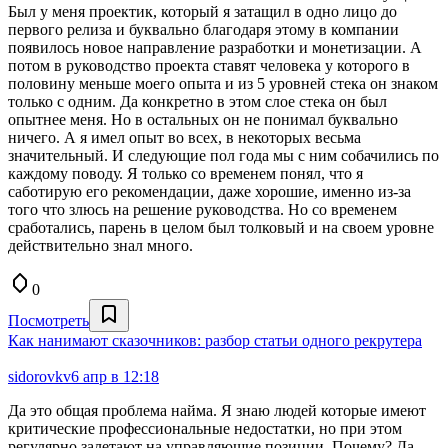
Был у меня проектик, который я затащил в одно лицо до
первого релиза и буквально благодаря этому в компании
появилось новое направление разработки и монетизации. А
потом в руководство проекта ставят человека у которого в
половину меньше моего опыта и из 5 уровней стека он знаком
только с одним. Да конкретно в этом слое стека он был
опытнее меня. Но в остальных он не понимал буквально
ничего. А я имел опыт во всех, в некоторых весьма
значительный. И следующие пол года мы с ним собачились по
каждому поводу. Я только со временем понял, что я
саботирую его рекомендации, даже хорошие, именно из-за
того что злюсь на решение руководства. Но со временем
сработались, парень в целом был толковый и на своем уровне
действительно знал много.
0
Посмотреть
Как нанимают сказочников: разбор статьи одного рекрутера
sidorovkv
6 апр в 12:18
Да это общая проблема найма. Я знаю людей которые имеют
критические профессиональные недостатки, но при этом
регулярно залетают на управляющие позиции. Почему? Да