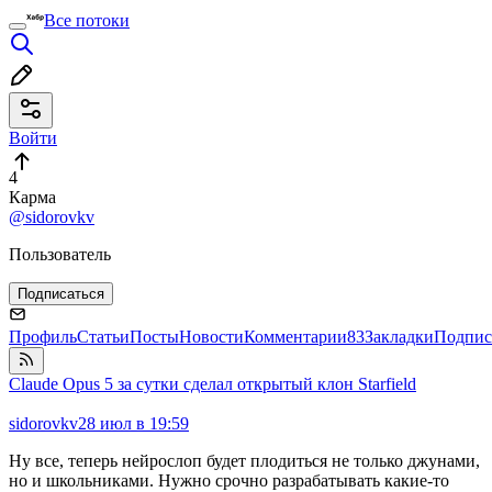
Все потоки
Войти
4
Карма
@sidorovkv
Пользователь
Подписаться
Профиль
Статьи
Посты
Новости
Комментарии
83
Закладки
Подпис
Claude Opus 5 за сутки сделал открытый клон Starfield
sidorovkv
28 июл в 19:59
Ну все, теперь нейрослоп будет плодиться не только джунами,
но и школьниками. Нужно срочно разрабатывать какие-то