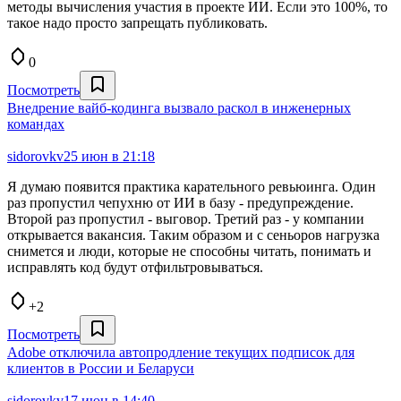
методы вычисления участия в проекте ИИ. Если это 100%, то
такое надо просто запрещать публиковать.
0
Посмотреть
Внедрение вайб-кодинга вызвало раскол в инженерных
командах
sidorovkv
25 июн в 21:18
Я думаю появится практика карательного ревьюинга. Один
раз пропустил чепухню от ИИ в базу - предупреждение.
Второй раз пропустил - выговор. Третий раз - у компании
открывается вакансия. Таким образом и с сеньоров нагрузка
снимется и люди, которые не способны читать, понимать и
исправлять код будут отфильтровываться.
+2
Посмотреть
Adobe отключила автопродление текущих подписок для
клиентов в России и Беларуси
sidorovkv
17 июн в 14:40