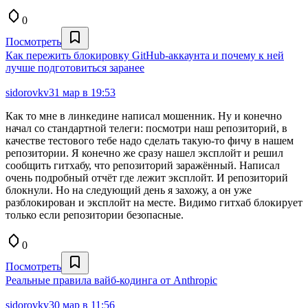
0
Посмотреть
Как пережить блокировку GitHub-аккаунта и почему к ней
лучше подготовиться заранее
sidorovkv
31 мар в 19:53
Как то мне в линкедине написал мошенник. Ну и конечно
начал со стандартной телеги: посмотри наш репозиторий, в
качестве тестового тебе надо сделать такую-то фичу в нашем
репозитории. Я конечно же сразу нашел эксплойт и решил
сообщить гитхабу, что репозиторий заражённый. Написал
очень подробный отчёт где лежит эксплойт. И репозиторий
блокнули. Но на следующий день я захожу, а он уже
разблокирован и эксплойт на месте. Видимо гитхаб блокирует
только если репозитории безопасные.
0
Посмотреть
Реальные правила вайб-кодинга от Anthropic
sidorovkv
30 мар в 11:56