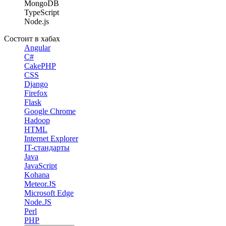
MongoDB
TypeScript
Node.js
Состоит в хабах
Angular
C#
CakePHP
CSS
Django
Firefox
Flask
Google Chrome
Hadoop
HTML
Internet Explorer
IT-стандарты
Java
JavaScript
Kohana
Meteor.JS
Microsoft Edge
Node.JS
Perl
PHP