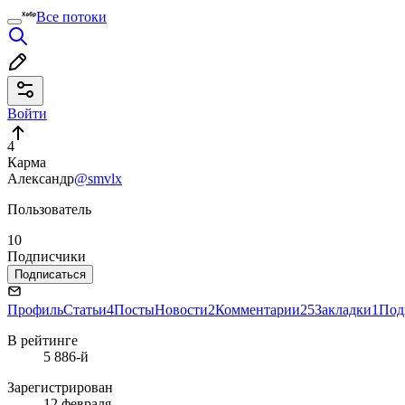
Все потоки
Войти
4
Карма
Александр
@smvlx
Пользователь
10
Подписчики
Подписаться
Профиль
Статьи
4
Посты
Новости
2
Комментарии
25
Закладки
1
Под
В рейтинге
5 886-й
Зарегистрирован
12 февраля