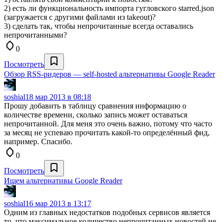
2) есть ли функциональность импорта гугловского starred.json
(загружается с другими файлами из takeout)?
3) сделать так, чтобы непрочитанные всегда оставались
непрочитанными?
0
Посмотреть
Обзор RSS-ридеров — self-hosted альтернативы Google Reader
soshial
18 мар 2013 в 08:18
Прошу добавить в таблицу сравнения информацию о
количестве времени, сколько запись может оставаться
непрочитанной. Для меня это очень важно, потому что часто
за месяц не успеваю прочитать какой-то определённый фид,
например. Спасибо.
0
Посмотреть
Ищем альтернативы Google Reader
soshial
16 мар 2013 в 13:17
Одним из главных недостатков подобных сервисов является
то, что максимальное количество непрочитанных новостей не