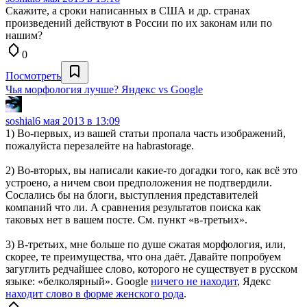
Скажите, а сроки написанных в США и др. странах
произведений действуют в России по их законам или по
нашим?
0
Посмотреть
Чья морфология лучше? Яндекс vs Google
soshial
6 мая 2013 в 13:09
1) Во-первых, из вашей статьи пропала часть изображений,
пожалуйста перезалейте на habrastorage.
2) Во-вторых, вы написали какие-то догадки того, как всё это
устроено, а ничем свои предположения не подтвердили.
Сослались бы на блоги, выступления представителей
компаний что ли. А сравнения результатов поиска как
таковых нет в вашем посте. См. пункт «в-третьих».
3) В-третьих, мне больше по душе сжатая морфология, или,
скорее, те преимущества, что она даёт. Давайте попробуем
загуглить редчайшее слово, которого не существует в русском
языке: «белколярный». Google
ничего не находит
, Ядекс
находит слово в форме женского рода
.