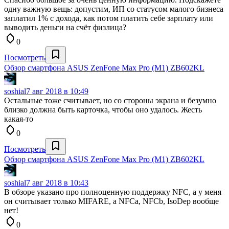
одну важную вещь: допустим, ИП со статусом малого бизнеса
заплатил 1% с дохода, как потом платить себе зарплату или
выводить деньги на счёт физлица?
0
Посмотреть
Обзор смартфона ASUS ZenFone Max Pro (M1) ZB602KL
soshial
7 авг 2018 в 10:49
Остальные тоже считывает, но со стороны экрана и безумно
близко должна быть карточка, чтобы оно удалось. Жесть
какая-то
0
Посмотреть
Обзор смартфона ASUS ZenFone Max Pro (M1) ZB602KL
soshial
7 авг 2018 в 10:43
В обзоре указано про полноценную поддержку NFC, а у меня
он считывает только MIFARE, а NFCa, NFCb, IsoDep вообще
нет!
0