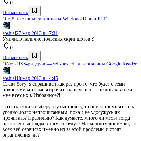
0
Посмотреть
Опубликованы скриншоты Windows Blue и IE 11
soshial
27 мар 2013 в 17:31
Умилило наличие польских скриншотов :)
0
Посмотреть
Обзор RSS-ридеров — self-hosted альтернативы Google Reader
soshial
18 мар 2013 в 14:45
Слава богу: я спрашивал как раз про то, что будет с теми
новостями которые я прочитать не успел — не добавлять же
мне
всех
их в Избранное?!
То есть, если я выберу эту настройку, то они останутся сколь
угодно долго непрочитанным, пока я не удосужусь их
прочитать? Правильно? Как думаете, много ли места тогда
накопленные фиды занимать будут? Насколько я понимаю, во
всех веб-сервисах именно из-за этой проблемы и стоят
ограничения, да?