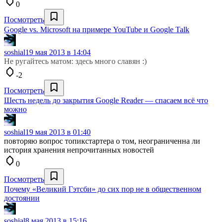
0
Посмотреть
Google vs. Microsoft на примере YouTube и Google Talk
soshial
19 мая 2013 в 14:04
Не ругайтесь матом: здесь много славян :)
-2
Посмотреть
Шесть недель до закрытия Google Reader — спасаем всё что
можно
soshial
19 мая 2013 в 01:40
повторяю вопрос топикстартера о том, неограниченна ли
история хранения непрочитанных новостей
0
Посмотреть
Почему «Великий Гэтсби» до сих пор не в общественном
достоянии
soshial
8 мая 2013 в 15:16