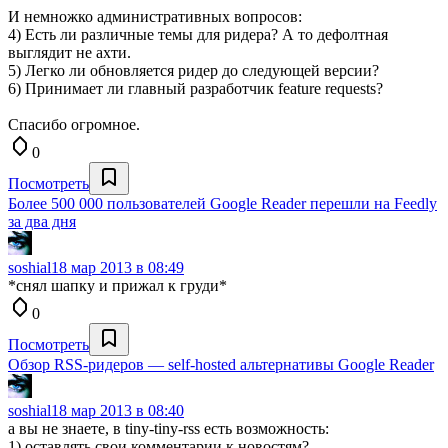
И немножко административных вопросов:
4) Есть ли различные темы для ридера? А то дефолтная
выглядит не ахти.
5) Легко ли обновляется ридер до следующей версии?
6) Принимает ли главный разработчик feature requests?
Спасибо огромное.
0
Посмотреть
Более 500 000 пользователей Google Reader перешли на Feedly
за два дня
soshial
18 мар 2013 в 08:49
*снял шапку и прижал к груди*
0
Посмотреть
Обзор RSS-ридеров — self-hosted альтернативы Google Reader
soshial
18 мар 2013 в 08:40
а вы не знаете, в tiny-tiny-rss есть возможность:
1) оставлять свои комментарии к новостям?