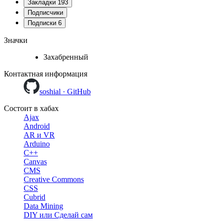
Закладки
193
Подписчики
Подписки
6
Значки
Захабренный
Контактная информация
soshial · GitHub
Состоит в хабах
Ajax
Android
AR и VR
Arduino
C++
Canvas
CMS
Creative Commons
CSS
Cubrid
Data Mining
DIY или Сделай сам