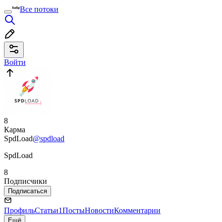
Все потоки
Войти
8
Карма
SpdLoad
@spdload
SpdLoad
8
Подписчики
Подписаться
Профиль
Статьи
1
Посты
Новости
Комментарии
Ещё