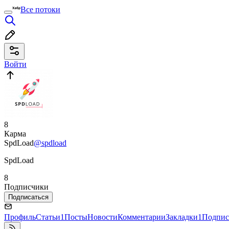
Все потоки
Войти
8
Карма
SpdLoad
@spdload
SpdLoad
8
Подписчики
Подписаться
Профиль
Статьи
1
Посты
Новости
Комментарии
Закладки
1
Подпис