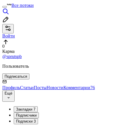
Все потоки
Войти
0
Карма
@sprutspb
Пользователь
Подписаться
Профиль
Статьи
Посты
Новости
Комментарии
76
Ещё
Закладки
7
Подписчики
Подписки
3