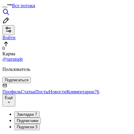
Все потоки
Войти
0
Карма
@sprutspb
Пользователь
Подписаться
Профиль
Статьи
Посты
Новости
Комментарии
76
Ещё
Закладки
7
Подписчики
Подписки
3