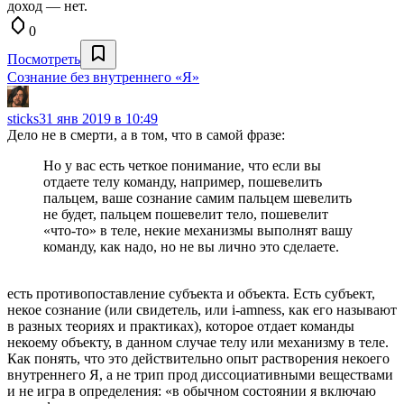
доход — нет.
0
Посмотреть
Сознание без внутреннего «Я»
sticks
31 янв 2019 в 10:49
Дело не в смерти, а в том, что в самой фразе:
Но у вас есть четкое понимание, что если вы
отдаете телу команду, например, пошевелить
пальцем, ваше сознание самим пальцем шевелить
не будет, пальцем пошевелит тело, пошевелит
«что-то» в теле, некие механизмы выполнят вашу
команду, как надо, но не вы лично это сделаете.
есть противопоставление субъекта и объекта. Есть субъект,
некое сознание (или свидетель, или i-amness, как его называют
в разных теориях и практиках), которое отдает команды
некоему объекту, в данном случае телу или механизму в теле.
Как понять, что это действительно опыт растворения некоего
внутреннего Я, а не трип прод диссоциативными веществами
и не игра в определения: «в обычном состоянии я включаю