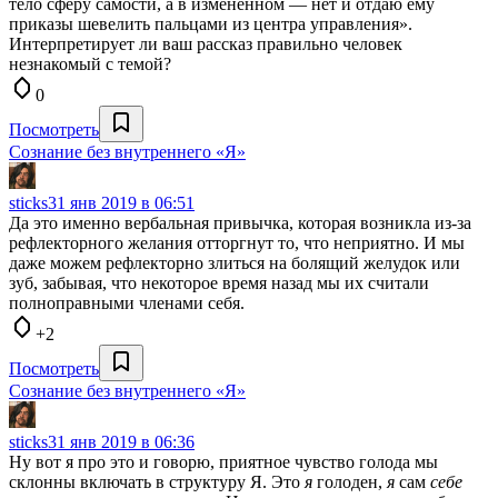
тело сферу самости, а в измененном — нет и отдаю ему
приказы шевелить пальцами из центра управления».
Интерпретирует ли ваш рассказ правильно человек
незнакомый с темой?
0
Посмотреть
Сознание без внутреннего «Я»
sticks
31 янв 2019 в 06:51
Да это именно вербальная привычка, которая возникла из-за
рефлекторного желания отторгнут то, что неприятно. И мы
даже можем рефлекторно злиться на болящий желудок или
зуб, забывая, что некоторое время назад мы их считали
полноправными членами себя.
+2
Посмотреть
Сознание без внутреннего «Я»
sticks
31 янв 2019 в 06:36
Ну вот я про это и говорю, приятное чувство голода мы
склонны включать в структуру Я. Это
я
голоден,
я
сам
себе