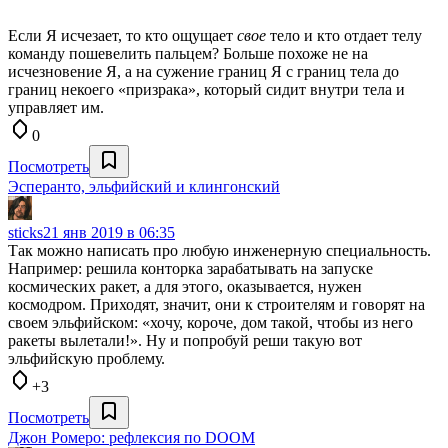
Если Я исчезает, то кто ощущает
свое
тело и кто отдает телу
команду пошевелить пальцем? Больше похоже не на
исчезновение Я, а на сужение границ Я с границ тела до
границ некоего «призрака», который сидит внутри тела и
управляет им.
0
Посмотреть
Эсперанто, эльфийский и клингонский
sticks
21 янв 2019 в 06:35
Так можно написать про любую инженерную специальность.
Например: решила конторка зарабатывать на запуске
космических ракет, а для этого, оказывается, нужен
космодром. Приходят, значит, они к строителям и говорят на
своем эльфийском: «хочу, короче, дом такой, чтобы из него
ракеты вылетали!». Ну и попробуй реши такую вот
эльфийскую проблему.
+3
Посмотреть
Джон Ромеро: рефлексия по DOOM