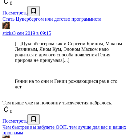
0
Посмотреть
Стать Цукербергом или детство программиста
sticks
3 сен 2019 в 09:15
[...]Цукербергером как и Сергеем Брином, Максом
Левчиным, Яном Кум, Элоном Маском надо
родиться и другого способа появления Гения
природа не придумала[...]
Гении на то они и Гении рождающиеся раз в сто
лет
Там выше уже на половину тысячелетия набралось.
0
Посмотреть
Чем быстрее вы забудете ООП, тем лучше для вас и ваших
программ