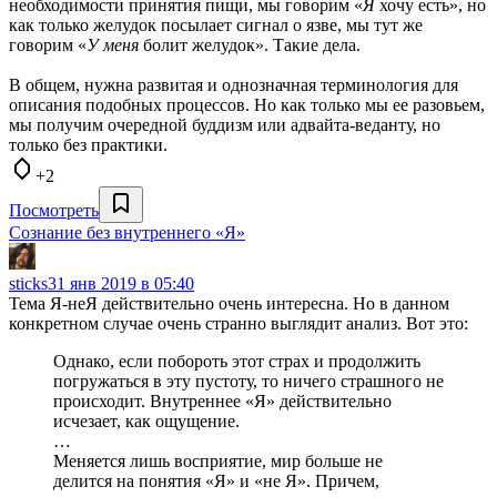
необходимости принятия пищи, мы говорим «
Я
хочу есть», но
как только желудок посылает сигнал о язве, мы тут же
говорим «
У меня
болит желудок». Такие дела.
В общем, нужна развитая и однозначная терминология для
описания подобных процессов. Но как только мы ее разовьем,
мы получим очередной буддизм или адвайта-веданту, но
только без практики.
+2
Посмотреть
Сознание без внутреннего «Я»
sticks
31 янв 2019 в 05:40
Тема Я-неЯ действительно очень интересна. Но в данном
конкретном случае очень странно выглядит анализ. Вот это:
Однако, если побороть этот страх и продолжить
погружаться в эту пустоту, то ничего страшного не
происходит. Внутреннее «Я» действительно
исчезает, как ощущение.
…
Меняется лишь восприятие, мир больше не
делится на понятия «Я» и «не Я». Причем,