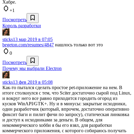
Хабре.
+1
Посмотреть
Король разработки
sticks
13 мар 2019 в 07:05
begeton.com/resumes/4847
нашлось только вот это
0
Посмотреть
Почему мы выбрали Electron
sticks
13 фев 2019 в 05:08
Как-то пытался сделать простое pet-приложение на нем. В
итоге столкнулся с тем, что Sciter достаточно сырой под Linux,
и вокруг него все равно приходится городить огород из
кусков WinAPI/GTK+. Ну и в минусы: закрытые исходники,
один разработчик (который, впрочем, достаточно оперативно
фиксит баги и пилит фичи по запросу), статическая линковка
и доступ к исходниками за деньги. В общем, для
некоммерческого хобби я бы его взял, для разработки
коммерческого приложения, с которого собираюсь получать