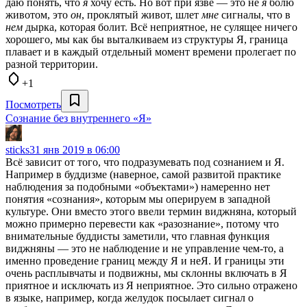
даю понять, что
я
хочу есть. Но вот при язве — это не
я
болю
животом, это
он
, проклятый живот, шлет
мне
сигналы, что в
нем
дырка, которая болит. Всё неприятное, не сулящее ничего
хорошего, мы как бы выталкиваем из структуры Я, граница
плавает и в каждый отдельный момент времени пролегает по
разной территории.
+1
Посмотреть
Сознание без внутреннего «Я»
sticks
31 янв 2019 в 06:00
Всё зависит от того, что подразумевать под сознанием и Я.
Например в буддизме (наверное, самой развитой практике
наблюдения за подобными «объектами») намеренно нет
понятия «сознания», которым мы оперируем в западной
культуре. Они вместо этого ввели термин виджняна, который
можно примерно перевести как «разознание», потому что
внимательные буддисты заметили, что главная функция
виджняны — это не наблюдение и не управление чем-то, а
именно проведение границ между Я и неЯ. И границы эти
очень расплывчаты и подвижны, мы склонны включать в Я
приятное и исключать из Я неприятное. Это сильно отражено
в языке, например, когда желудок посылает сигнал о