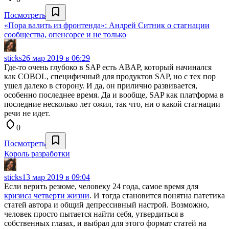
Посмотреть
«Пора валить из фронтенда»: Андрей Ситник о стагнации
сообщества, опенсорсе и не только
sticks
26 мар 2019 в 06:29
Где-то очень глубоко в SAP есть ABAP, который начинался
как COBOL, специфичный для продуктов SAP, но с тех пор
ушел далеко в сторону. И да, он прилично развивается,
особенно последнее время. Да и вообще, SAP как платформа в
последние несколько лет ожил, так что, ни о какой стагнации
речи не идет.
0
Посмотреть
Король разработки
sticks
13 мар 2019 в 09:04
Если верить резюме, человеку 24 года, самое время для
кризиса четверти жизни
. И тогда становится понятна патетика
статей автора и общий депрессивный настрой. Возможно,
человек просто пытается найти себя, утвердиться в
собственных глазах, и выбрал для этого формат статей на