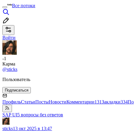
Все потоки
Войти
-1
Карма
@sticks
Пользователь
Подписаться
Профиль
Статьи
Посты
Новости
Комментарии
131
Закладки
334
По
SAP UI5 вопросы без ответов
sticks
13 окт 2025 в 13:47