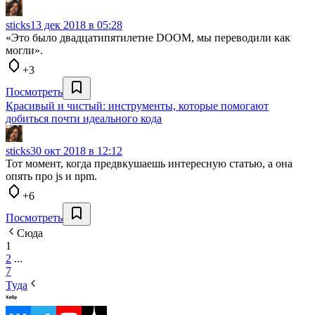
sticks
13 дек 2018 в 05:28
«Это было двадцатипятилетие DOOM, мы переводили как
могли».
+3
Посмотреть
Красивый и чистый: инструменты, которые помогают
добиться почти идеального кода
sticks
30 окт 2018 в 12:12
Тот момент, когда предвкушаешь интересную статью, а она
опять про js и npm.
+6
Посмотреть
Сюда
1
2
...
7
Туда