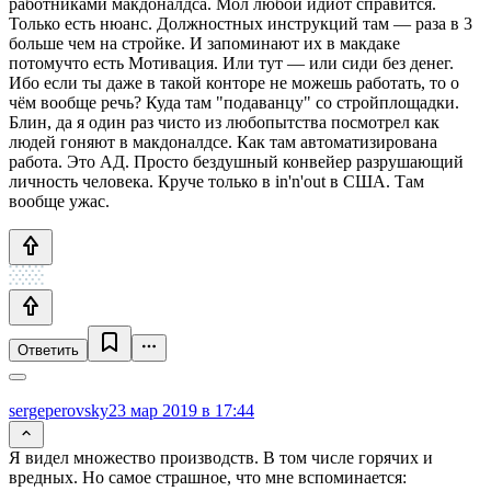
работниками макдоналдса. Мол любой идиот справится.
Только есть нюанс. Должностных инструкций там — раза в 3
больше чем на стройке. И запоминают их в макдаке
потомучто есть Мотивация. Или тут — или сиди без денег.
Ибо если ты даже в такой конторе не можешь работать, то о
чём вообще речь? Куда там "подаванцу" со стройплощадки.
Блин, да я один раз чисто из любопытства посмотрел как
людей гоняют в макдоналдсе. Как там автоматизирована
работа. Это АД. Просто бездушный конвейер разрушающий
личность человека. Круче только в in'n'out в США. Там
вообще ужас.
Ответить
sergeperovsky
23 мар 2019 в 17:44
Я видел множество производств. В том числе горячих и
вредных. Но самое страшное, что мне вспоминается: