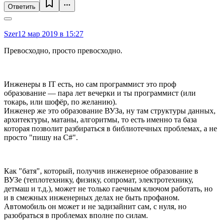
Ответить
Szer
12 мар 2019 в 15:27
Превосходно, просто превосходно.
Инженеры в IT есть, но сам программист это проф
образование — пара лет вечерки и ты программист (или
токарь, или шофёр, по желанию).
Инженер же это образование ВУЗа, ну там структуры данных,
архитектуры, матаны, алгоритмы, то есть именно та база
которая позволит разбираться в библиотечных проблемах, а не
просто "пишу на C#".
Как "батя", который, получив инженерное образование в
ВУЗе (теплотехнику, физику, сопромат, электротехнику,
детмаш и т.д.), может не только гаечным ключом работать, но
и в смежных инженерных делах не быть профаном.
Автомобиль он может и не задизайнит сам, с нуля, но
разобраться в проблемах вполне по силам.