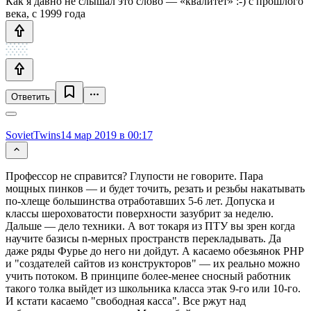
Как я давно не слышал это слово — «квалитет» :-) с прошлого
века, с 1999 года
Ответить
SovietTwins
14 мар 2019 в 00:17
Профессор не справится? Глупости не говорите. Пара
мощных пинков — и будет точить, резать и резьбы накатывать
по-хлеще большинства отработавших 5-6 лет. Допуска и
классы шероховатости поверхности зазубрит за неделю.
Дальше — дело техники. А вот токаря из ПТУ вы зрен когда
научите базисы n-мерных пространств перекладывать. Да
даже ряды Фурье до него ни дойдут. А касаемо обезьянок PHP
и "создателей сайтов из конструкторов" — их реально можно
учить потоком. В принципе более-менее сносный работник
такого толка выйдет из школьника класса этак 9-го или 10-го.
И кстати касаемо "свободная касса". Все ржут над