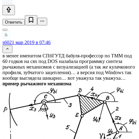
Ответить
s60
21 мар 2019 в 07:46
в менее именитом СПбГУТД бабуля-профессор по ТММ под
60 годков на сях под DOS налабала программку синтеза
рычажных механизмов с визуализацией (а так же кулачкового
профиля, зубчатого зацепления)… а версия под Windows так
вообще выглядела шикарно… вот уважуха так уважуха…
пример рычажного механизма