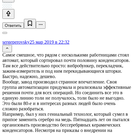
Ответить
sergeperovsky
25 мар 2019 в 22:32
Самое смешное, что рядом с несколькими работницами стоял
автомат, который сортировал почти половину конденсаторов.
Там все действительно просто: вибробункер, перекладчик,
зажим-измеритель и под ним перекидывающиеся шторки.
Быстро, надежно, дешево.
Вообще, завод производил странное впечатление. Своя
группа автоматизации придумала и реализовала эффективные
решения почти для всех операций. Но соединить все это в
единую линию толи не получалось, толи было не выгодно.
Это были 80-е и в интересах разных людей было очень
сложно разобраться.
Например, был у них гениальный технолог, который сумел в
припое заменить серебро на медь. Пятнадцать лет он пытался
организовать производство бессеребряных керамических
конденсаторов. Несмотря на приказы о внедрении на