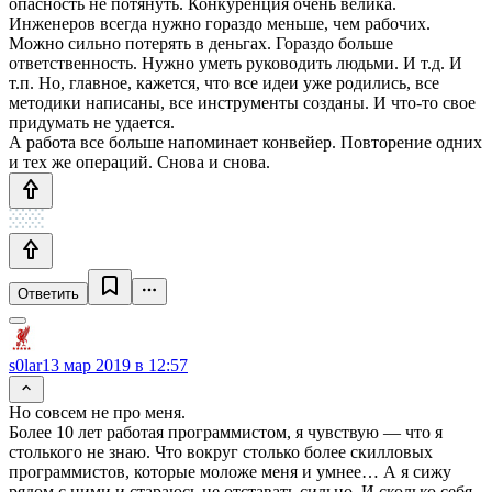
опасность не потянуть. Конкуренция очень велика.
Инженеров всегда нужно гораздо меньше, чем рабочих.
Можно сильно потерять в деньгах. Гораздо больше
ответственность. Нужно уметь руководить людьми. И т.д. И
т.п. Но, главное, кажется, что все идеи уже родились, все
методики написаны, все инструменты созданы. И что-то свое
придумать не удается.
А работа все больше напоминает конвейер. Повторение одних
и тех же операций. Снова и снова.
Ответить
s0lar
13 мар 2019 в 12:57
Но совсем не про меня.
Более 10 лет работая программистом, я чувствую — что я
столького не знаю. Что вокруг столько более скилловых
программистов, которые моложе меня и умнее… А я сижу
рядом с ними и стараюсь не отставать сильно. И сколько себя