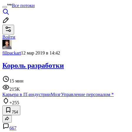
Все потоки
Войти
fillpackart
12 мар 2019 в 14:42
Король разработки
15 мин
215K
Карьера в IT-индустрии
Мозг
Управление персоналом
*
+255
754
667