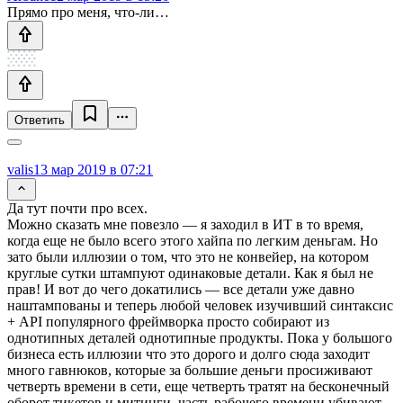
Прямо про меня, что-ли…
Ответить
valis
13 мар 2019 в 07:21
Да тут почти про всех.
Можно сказать мне повезло — я заходил в ИТ в то время,
когда еще не было всего этого хайпа по легким деньгам. Но
зато были иллюзии о том, что это не конвейер, на котором
круглые сутки штампуют одинаковые детали. Как я был не
прав! И вот до чего докатились — все детали уже давно
наштампованы и теперь любой человек изучивший синтаксис
+ API популярного фреймворка просто собирают из
однотипных деталей однотипные продукты. Пока у большого
бизнеса есть иллюзии что это дорого и долго сюда заходит
много гавнюков, которые за большие деньги просиживают
четверть времени в сети, еще четверть тратят на бесконечный
оборот тикетов и митинги, часть рабочего времени убивают