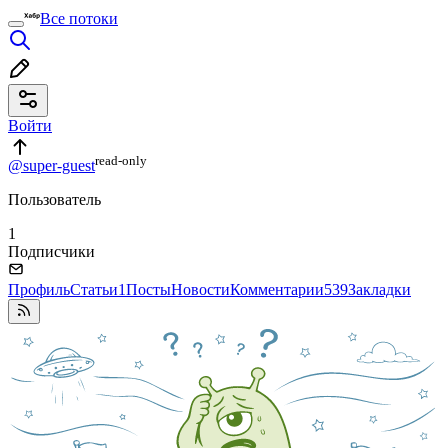
Все потоки
Войти
read⁠-⁠only
@super-guest
Пользователь
1
Подписчики
Профиль
Статьи
1
Посты
Новости
Комментарии
539
Закладки