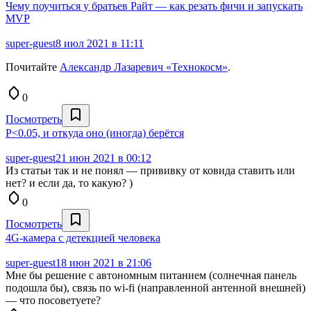
Чему поучиться у братьев Райт — как резать фичи и запускать
MVP
super-guest
8 июл 2021 в 11:11
Почитайте
Александр Лазаревич «Технокосм»
.
0
Посмотреть
P<0.05, и откуда оно (иногда) берётся
super-guest
21 июн 2021 в 00:12
Из статьи так и не понял — прививку от ковида ставить или
нет? и если да, то какую? )
0
Посмотреть
4G-камера с детекцией человека
super-guest
18 июн 2021 в 21:06
Мне бы решение с автономным питанием (солнечная панель
подошла бы), связь по wi-fi (направленной антенной внешней)
— что посоветуете?