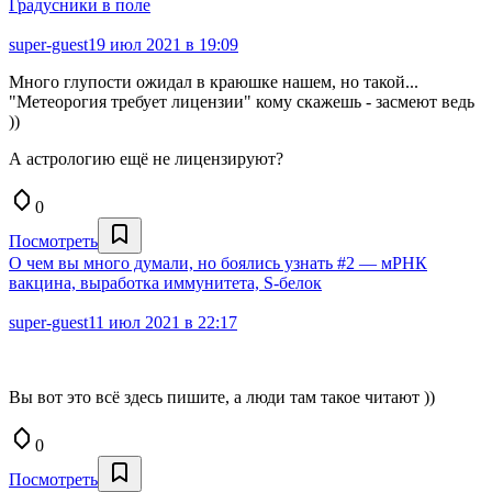
Градусники в поле
super-guest
19 июл 2021 в 19:09
Много глупости ожидал в краюшке нашем, но такой...
"Метеорогия требует лицензии" кому скажешь - засмеют ведь
))
А астрологию ещё не лицензируют?
0
Посмотреть
О чем вы много думали, но боялись узнать #2 — мРНК
вакцина, выработка иммунитета, S-белок
super-guest
11 июл 2021 в 22:17
Вы вот это всё здесь пишите, а люди там такое читают ))
0
Посмотреть