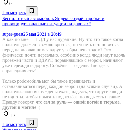
0
Посмотреть
Беспилотный автомобиль Яндекс создаёт пробки и
провоцирует опасные ситуации на дорогах*
super-guest
25 мая 2021 в 20:49
А как по мне — ПДД у нас дурацкие. Ну что это такое когда
водитель должен в землю врыться, но успеть остановиться
перед нарисовавшимся вдруг у зебры пешеходом? Это
физически почти нереально, особенно когда люди идут вдоль
проезжей части и ВДРУГ, поравнявшись с зеброй, начинают
уже переходить дорогу. Собьёшь — сядешь. Где здесь
справедливость?
Только робомобиль мог бы такое предвидеть и
останавливаться перед каждой зеброй (на всякий случай). А
водители-люди вынуждены ехать, надеясь, что другие люди
не идиоты, чтобы прыгать под колёса, но ведь есть и такие.
Правду говорят, что
сел за руль — одной ногой в тюрьме,
другой в могиле
:(
-17
Посмотреть