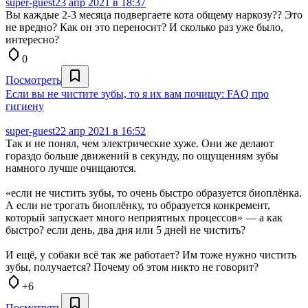
super-guest
23 апр 2021 в 18:37
Вы каждые 2-3 месяца подвергаете кота общему наркозу?? Это
не вредно? Как он это переносит? И сколько раз уже было,
интересно?
0
Посмотреть
Если вы не чистите зубы, то я их вам почищу: FAQ про
гигиену
super-guest
22 апр 2021 в 16:52
Так и не понял, чем электрические хуже. Они же делают
гораздо больше движений в секунду, по ощущениям зубы
намного лучше очищаются.
«если не чистить зубы, то очень быстро образуется биоплёнка.
А если не трогать биоплёнку, то образуется конкремент,
который запускает много неприятных процессов» — а как
быстро? если день, два дня или 5 дней не чистить?
И ещё, у собаки всё так же работает? Им тоже нужно чистить
зубы, получается? Почему об этом никто не говорит?
+6
Посмотреть