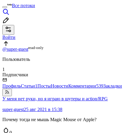
Все потоки
Войти
read⁠-⁠only
@super-guest
Пользователь
1
Подписчики
Профиль
Статьи
1
Посты
Новости
Комментарии
539
Закладки
У меня нет руки, но я играю в шутеры и action/RPG
super-guest
25 авг 2021 в 15:38
Почему тогда не мышь Magic Mouse от Apple?
0