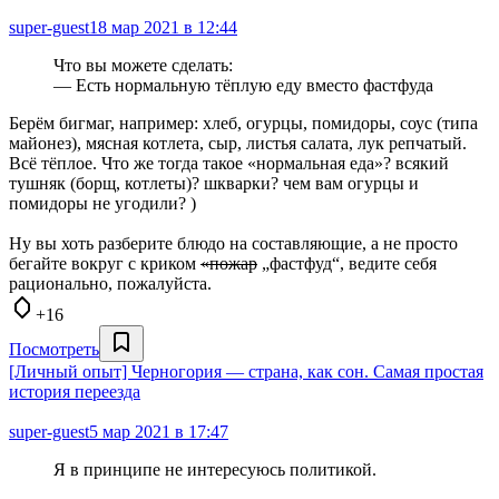
super-guest
18 мар 2021 в 12:44
Что вы можете сделать:
— Есть нормальную тёплую еду вместо фастфуда
Берём бигмаг, например: хлеб, огурцы, помидоры, соус (типа
майонез), мясная котлета, сыр, листья салата, лук репчатый.
Всё тёплое. Что же тогда такое «нормальная еда»? всякий
тушняк (борщ, котлеты)? шкварки? чем вам огурцы и
помидоры не угодили? )
Ну вы хоть разберите блюдо на составляющие, а не просто
бегайте вокруг с криком
«пожар
„фастфуд“, ведите себя
рационально, пожалуйста.
+16
Посмотреть
[Личный опыт] Черногория — страна, как сон. Самая простая
история переезда
super-guest
5 мар 2021 в 17:47
Я в принципе не интересуюсь политикой.