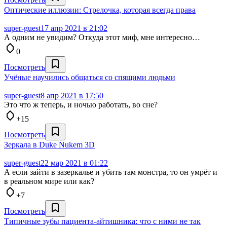
Оптические иллюзии: Стрелочка, которая всегда права
super-guest
17 апр 2021 в 21:02
А одним не увидим? Откуда этот миф, мне интересно…
0
Посмотреть
Учёные научились общаться со спящими людьми
super-guest
8 апр 2021 в 17:50
Это что ж теперь, и ночью работать, во сне?
+15
Посмотреть
Зеркала в Duke Nukem 3D
super-guest
22 мар 2021 в 01:22
А если зайти в зазеркалье и убить там монстра, то он умрёт и
в реальном мире или как?
+7
Посмотреть
Типичные зубы пациента-айтишника: что с ними не так