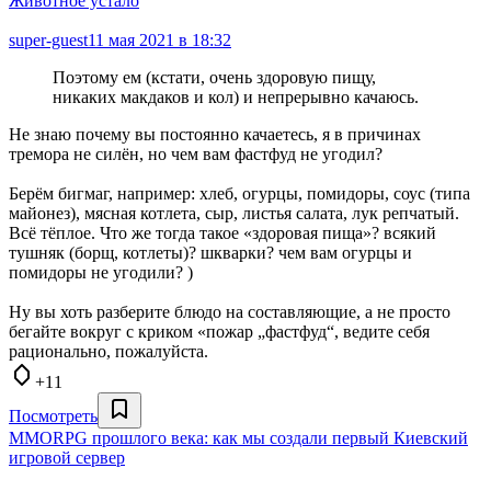
Животное устало
super-guest
11 мая 2021 в 18:32
Поэтому ем (кстати, очень здоровую пищу,
никаких макдаков и кол) и непрерывно качаюсь.
Не знаю почему вы постоянно качаетесь, я в причинах
тремора не силён, но чем вам фастфуд не угодил?
Берём бигмаг, например: хлеб, огурцы, помидоры, соус (типа
майонез), мясная котлета, сыр, листья салата, лук репчатый.
Всё тёплое. Что же тогда такое «здоровая пища»? всякий
тушняк (борщ, котлеты)? шкварки? чем вам огурцы и
помидоры не угодили? )
Ну вы хоть разберите блюдо на составляющие, а не просто
бегайте вокруг с криком «пожар „фастфуд“, ведите себя
рационально, пожалуйста.
+11
Посмотреть
MMORPG прошлого века: как мы создали первый Киевский
игровой сервер