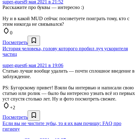
super-guest
9 мая 2021 в 21:52
Расскажите про буквы — интересно :)
Ну и в какой MUD сейчас посоветуете поиграть тому, кто с
этим никогда не связывался?
0
Посмотреть
История человека, голову которого пробил луч ускорителя
частиц
super-guest
6 мая 2021 в 19:06
Статью лучше вообще удалить — почти сплошное введение в
заблуждение.
PS: Бугорскому привет! Взяли бы интервью и написали свою
статью или ролик — было бы интересно узнать всё из первых
уст спустя столько лет. Ну и фото посмотреть свежее.
+2
Посмотреть
Если вы не чистите зубы, то я их вам почищу: FAQ про
гигиену