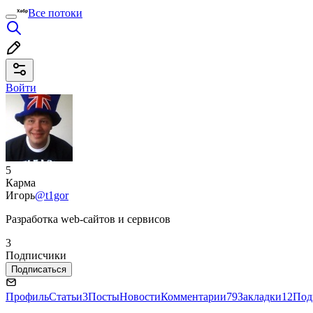
Все потоки
Войти
5
Карма
Игорь
@t1gor
Разработка web-сайтов и сервисов
3
Подписчики
Подписаться
Профиль
Статьи
3
Посты
Новости
Комментарии
79
Закладки
12
Под