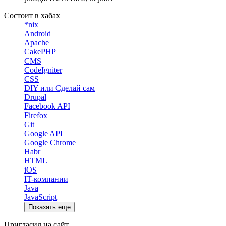
Состоит в хабах
*nix
Android
Apache
CakePHP
CMS
CodeIgniter
CSS
DIY или Сделай сам
Drupal
Facebook API
Firefox
Git
Google API
Google Chrome
Habr
HTML
iOS
IT-компании
Java
JavaScript
Показать еще
Пригласил на сайт