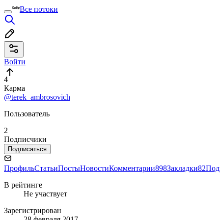
Все потоки
Войти
4
Карма
@terek_ambrosovich
Пользователь
2
Подписчики
Подписаться
Профиль
Статьи
Посты
Новости
Комментарии
898
Закладки
82
Под
В рейтинге
Не участвует
Зарегистрирован
28 февраля 2017