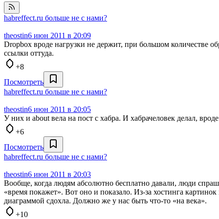
habreffect.ru больше не с нами?
theostin
6 июн 2011 в 20:09
Dropbox вроде нагрузки не держит, при большом количестве обр
ссылки оттуда.
+8
Посмотреть
habreffect.ru больше не с нами?
theostin
6 июн 2011 в 20:05
У них и about вела на пост с хабра. И хабрачеловек делал, вроде
+6
Посмотреть
habreffect.ru больше не с нами?
theostin
6 июн 2011 в 20:03
Вообще, когда людям абсолютно бесплатно давали, люди спраши
«время покажет». Вот оно и показало. Из-за хостинга картинок 
диаграммой сдохла. Должно же у нас быть что-то «на века».
+10