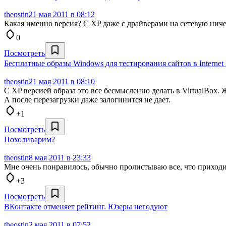
theostin
21 мая 2011 в 08:12
Какая именно версия? С XP даже с драйверами на сетевую ничег
0
Посмотреть
Бесплатные образы Windows для тестирования сайтов в Internet 
theostin
21 мая 2011 в 08:10
С XP версией образа это все бесмысленно делать в VirtualBox.
А после перезагрузки даже залогинится не дает.
+1
Посмотреть
Похоливарим?
theostin
8 мая 2011 в 23:33
Мне очень понравилось, обычно пролистываю все, что приходит
+3
Посмотреть
ВКонтакте отменяет рейтинг. Юзеры негодуют
theostin
2 мая 2011 в 07:52