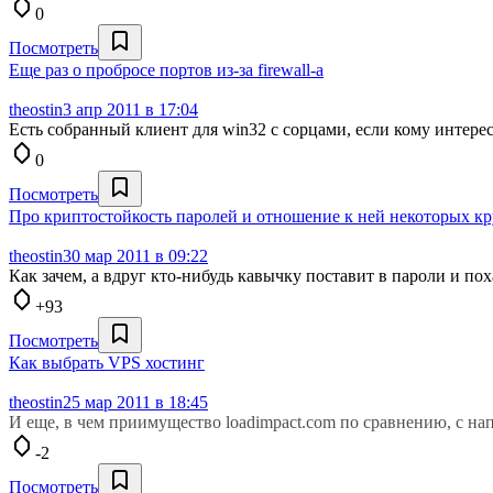
0
Посмотреть
Еще раз о пробросе портов из-за firewall-a
theostin
3 апр 2011 в 17:04
Есть собранный клиент для win32 с сорцами, если кому интерес
0
Посмотреть
Про криптостойкость паролей и отношение к ней некоторых к
theostin
30 мар 2011 в 09:22
Как зачем, а вдруг кто-нибудь кавычку поставит в пароли и поха
+93
Посмотреть
Как выбрать VPS хостинг
theostin
25 мар 2011 в 18:45
И еще, в чем приимущество loadimpact.com по сравнению, с на
-2
Посмотреть