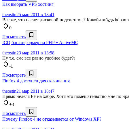
Как выбрать VPS хостинг
theostin
25 мар 2011 в 18:41
Все же, что насчет дисковой подсистемы? Какой-нибудь hdparm
0
Посмотреть
ICQ баг-информер на PHP + ActiveMQ
theostin
23 мар 2011 в 13:58
Ну т.е. смс все равно удобнее будет?)
-1
Посмотреть
Firefox 4 доступен для скачивания
theostin
21 мар 2011 в 18:47
Прямо неделя FF на хабре. Хотя это помешательство мне по нр
+3
Посмотреть
Почему Firefox 4 не отказывается от Windows XP?