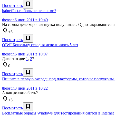
Посмотреть
habreffect.ru больше не с нами?
theostin
6 июн 2011 в 19:49
На самом деле хорошая шутка получилась. Одно закрываются и 
+3
Посмотреть
QIWI Кошельку сегодня исполнилось 5 лет
theostin
6 июн 2011 в 10:07
Даже это две
1
,
2
?
0
Посмотреть
Пишите в первую очередь под платформы, которые популярны в
theostin
3 июн 2011 в 10:22
А как должно быть?
+5
Посмотреть
Бесплатные образы Windows для тестирования сайтов в Internet 