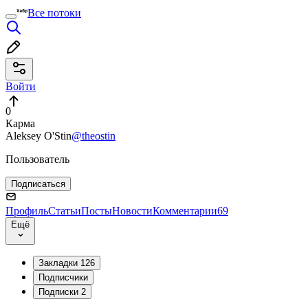
Все потоки
Войти
0
Карма
Aleksey O'Stin
@theostin
Пользователь
Подписаться
Профиль
Статьи
Посты
Новости
Комментарии
69
Ещё
Закладки
126
Подписчики
Подписки
2