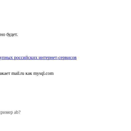
но будет.
рупных российских интернет-сервисов
кает mail.ru как mysql.com
пример ab?