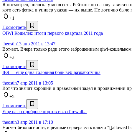
Я посмотрел, полоска у меня есть. Рейтинг по началу зависит о
кого есть фотка и универ указан — их выше. Не логично было 
+1
Посмотреть
QIWI Кошелек: итоги первого квартала 2011 года
theostin
13 апр 2011 в 13:47
Вот-вот. Вчера только ради этого заброшенным qiwi-кошельком в
+3
Посмотреть
IE9 — ещё одна головная боль веб-разработчика
theostin
7 апр 2011 в 13:05
Вот что значит хороший и правельный задел в продвижении пр
+5
Посмотреть
Еще раз о пробросе портов из-за firewall-a
theostin
3 апр 2011 в 17:10
Насчет безопасности, в режиме сервера есть ключи "[[allowed hos