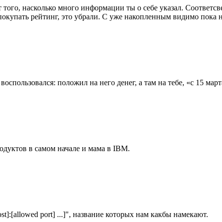
т того, насколько много информации ты о себе указал. Соответсв
покупать рейтинг, это убрали. С уже накопленным видимо пока н
оспользовался: положил на него денег, а там на тебе, «с 15 марта
одуктов в самом начале и мама в IBM.
t]:[allowed port] ...]", название которых нам какбы намекают.