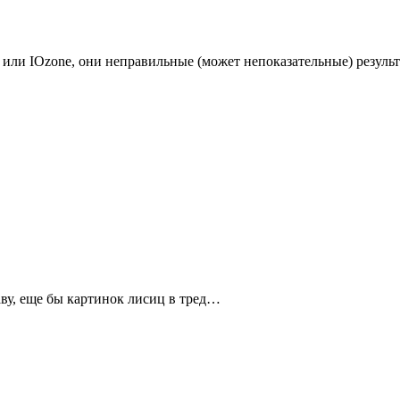
 или IOzone, они неправильные (может непоказательные) резуль
аву, еще бы картинок лисиц в тред…