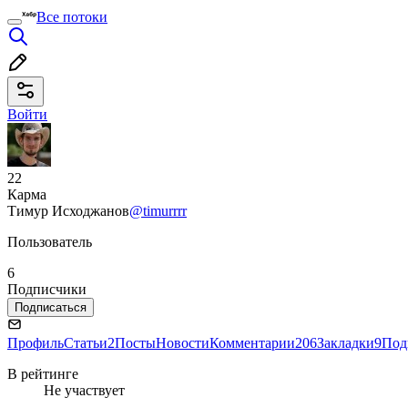
Все потоки
Войти
22
Карма
Тимур Исходжанов
@timurrrr
Пользователь
6
Подписчики
Подписаться
Профиль
Статьи
2
Посты
Новости
Комментарии
206
Закладки
9
Под
В рейтинге
Не участвует