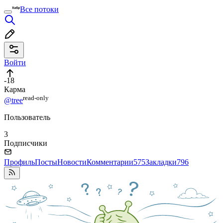
Все потоки
Войти
-18
Карма
read⁠-⁠only
@tree
Пользователь
3
Подписчики
Профиль
Посты
Новости
Комментарии
575
Закладки
796