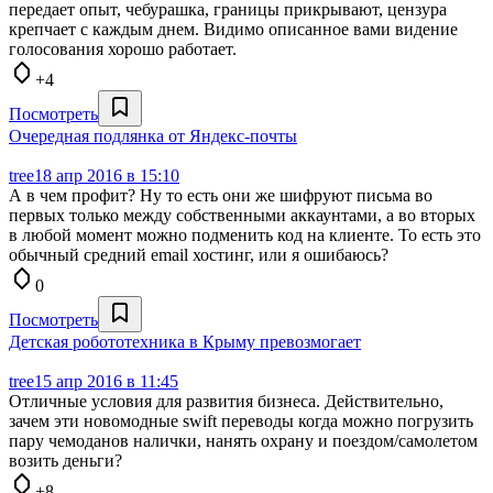
передает опыт, чебурашка, границы прикрывают, цензура
крепчает с каждым днем. Видимо описанное вами видение
голосования хорошо работает.
+4
Посмотреть
Очередная подлянка от Яндекс-почты
tree
18 апр 2016 в 15:10
А в чем профит? Ну то есть они же шифруют письма во
первых только между собственными аккаунтами, а во вторых
в любой момент можно подменить код на клиенте. То есть это
обычный средний email хостинг, или я ошибаюсь?
0
Посмотреть
Детская робототехника в Крыму превозмогает
tree
15 апр 2016 в 11:45
Отличные условия для развития бизнеса. Действительно,
зачем эти новомодные swift переводы когда можно погрузить
пару чемоданов налички, нанять охрану и поездом/самолетом
возить деньги?
+8