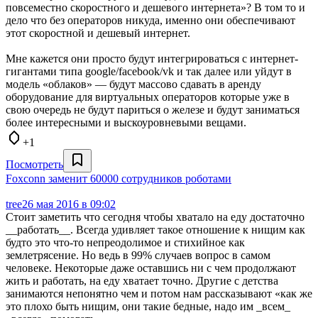
повсеместно скоростного и дешевого интернета»? В том то и
дело что без операторов никуда, именно они обеспечивают
этот скоростной и дешевый интернет.
Мне кажется они просто будут интегрироваться с интернет-
гигантами типа google/facebook/vk и так далее или уйдут в
модель «облаков» — будут массово сдавать в аренду
оборудование для виртуальных операторов которые уже в
свою очередь не будут париться о железе и будут заниматься
более интересными и выскоуровневыми вещами.
+1
Посмотреть
Foxconn заменит 60000 сотрудников роботами
tree
26 мая 2016 в 09:02
Стоит заметить что сегодня чтобы хватало на еду достаточно
__работать__. Всегда удивляет такое отношение к нищим как
будто это что-то непреодолимое и стихийное как
землетрясение. Но ведь в 99% случаев вопрос в самом
человеке. Некоторые даже оставшись ни с чем продолжают
жить и работать, на еду хватает точно. Другие с детства
занимаются непонятно чем и потом нам рассказывают «как же
это плохо быть нищим, они такие бедные, надо им _всем_