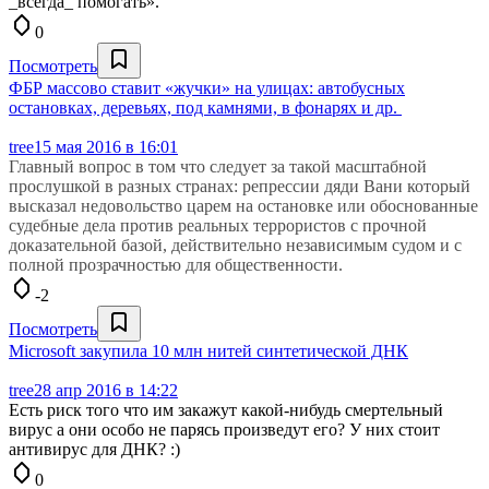
_всегда_ помогать».
0
Посмотреть
ФБР массово ставит «жучки» на улицах: автобусных
остановках, деревьях, под камнями, в фонарях и др.
tree
15 мая 2016 в 16:01
Главный вопрос в том что следует за такой масштабной
прослушкой в разных странах: репрессии дяди Вани который
высказал недовольство царем на остановке или обоснованные
судебные дела против реальных террористов с прочной
доказательной базой, действительно независимым судом и с
полной прозрачностью для общественности.
-2
Посмотреть
Microsoft закупила 10 млн нитей синтетической ДНК
tree
28 апр 2016 в 14:22
Есть риск того что им закажут какой-нибудь смертельный
вирус а они особо не парясь произведут его? У них стоит
антивирус для ДНК? :)
0