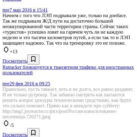
tree
7 мар 2016 в 15:41
Начнем с того что ЛЭП подрывали уже, только на донбасе.
Так же подрывали Ж/Д пути на достаточно большой
неоккупированной части территории страны. Сейчас таких
«туристов» успешно ловят на гарячем чуть ли не каждую
неделю и это тысячи километров путей, а если так то и ЛЭП
защищают надежно. Так что на тренировку это не похоже.
+13
Посмотреть
Rutracker блокируется в транзитном трафике для иностранных
пользователей
tree
29 фев 2016 в 09:25
Правильно, пусть тявкает, хоть и не долго, все равно раздавят.
И не только рутрекер. Так забавно смотреть как пытаются
решить вопрос цензуры техническими средствами, как будто
это сильно поможет. Прямо как в анекдоте про субботу:
http://img1.joyreactor.cc/pics/post/Россия-изнасилование-
песочница-726271.jpeg
-5
Посмотреть