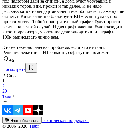
под надзором дяди за спиной, а дома будет чебурашка и
никаких торов, впн, прокси и так далее. И не надо
рассказывать что вы дартаньяны и все обойдете и даже лучше
станет: в Китае отлично блокируют ВПН если нужно, про
прокси молчу. Любой подозрительный трафик будут просто
резать, на всякий случай. И для профилактики будет заходить
в гости «ревизор», уголовное дело заводить или штраф на
100к выписывать лично вам.
Это не технологическая проблема, если кто не понял.
Решение лежит не в ИТ области, софт тут не поможет.
+6
Посмотреть
Сюда
1
2
...
29
Туда
Техническая поддержка
Настройка языка
© 2006–2026,
Habr