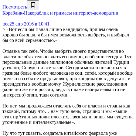
Посмотреть
Кораблик-Накораблик и гримасы интернет-демократии
tree
25 апр 2016 в 10:41
> «Вот если бы я знал лично кандидатов, причем очень
хорошо бы знал, я бы имел возможность выбрать, и выбирал
бы со всей серьезностью.»
Отмазка так себе. Чтобы выбрать своего представителя во
власти не обязательно знать его лично, особенно сегодня. Тут
персональные данные миллионов обычных жителей Турции
утекают, Сноуден и все такое. Сегодня можно покапаться в
грязном белье любого человека из соц. сетей, который вообще
ничего из себя не представляет, про кандидатов в депутаты и
президенты я вообще молчу. Журналистские расследования
(конечно же не в россии, ведь тут даже избирателям это не
интересно) опять таки сотнями.
Но нет, мы продолжаем отделять себя от власти и страны как
таковой, потому что… нам тупо лень, страшно и мы «выше
этих прАтивных политических, грязных игрищь, мы существа
утонченные и интеллектуальные».
Ну что тут сказать, создатель китайского фаервола уже