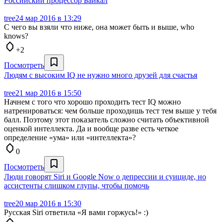
Российский процессор Байкал
tree
24 мар 2016 в 13:29
С чего вы взяли что ниже, она может быть и выше, who
knows?
+2
Посмотреть
Людям с высоким IQ не нужно много друзей для счастья
tree
21 мар 2016 в 15:50
Начнем с того что хорошо проходить тест IQ можно
натренироваться: чем больше проходишь тест тем выше у тебя
балл. Поэтому этот показатель сложно считать объективной
оценкой интеллекта. Да и вообще разве есть четкое
определение «ума» или «интеллекта»?
0
Посмотреть
Люди говорят Siri и Google Now о депрессии и суициде, но
ассистенты слишком глупы, чтобы помочь
tree
20 мар 2016 в 15:30
Русская Siri ответила «Я вами горжусь!» :)