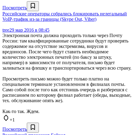
Посмотреть
Российские операторы собрались блокировать нелегальный
VoIP-трафик из-за границы (Skype Out, Viber)
tree
29 мар 2016 в 08:45
Электронная почта должна проходить только через Почту
России: там квалфицированные сотрудники будут проверять
содержимое на отсутствие экстремизма, вирусов и
вредоносов. После чего будут ставить необходимое
количество электронных печатей (по баксу за штуку,
например) в зависимости от получателя, письмо будет
заливаться на флешку и транспортироваться через всю страну.
Просмотреть письмо можно будет только платно на
специальном терминале установленном в филиалах почты.
Само собой после того как отстоишь очередь и разберешся с
расписанием по которому филиал работает (обеды, выходные,
тех. обслуживание опять же).
Как-то так. Ждем.
+1
Посмотреть