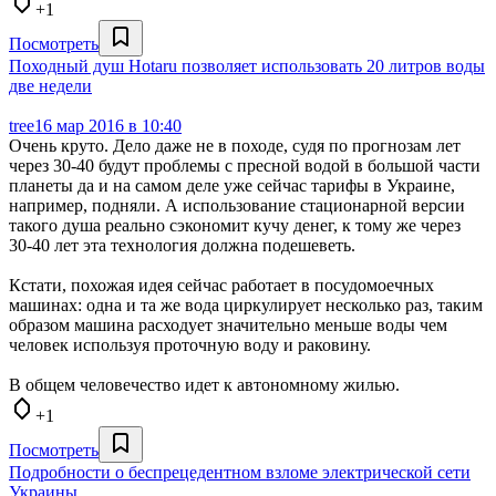
+1
Посмотреть
Походный душ Hotaru позволяет использовать 20 литров воды
две недели
tree
16 мар 2016 в 10:40
Очень круто. Дело даже не в походе, судя по прогнозам лет
через 30-40 будут проблемы с пресной водой в большой части
планеты да и на самом деле уже сейчас тарифы в Украине,
например, подняли. А использование стационарной версии
такого душа реально сэкономит кучу денег, к тому же через
30-40 лет эта технология должна подешеветь.
Кстати, похожая идея сейчас работает в посудомоечных
машинах: одна и та же вода циркулирует несколько раз, таким
образом машина расходует значительно меньше воды чем
человек используя проточную воду и раковину.
В общем человечество идет к автономному жилью.
+1
Посмотреть
Подробности о беспрецедентном взломе электрической сети
Украины