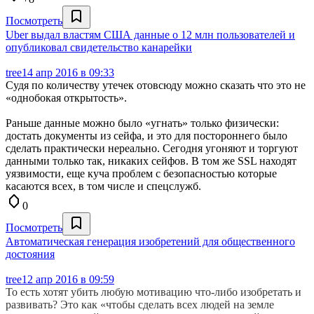
Посмотреть
Uber выдал властям США данные о 12 млн пользователей и
опубликовал свидетельство канарейки
tree
14 апр 2016 в 09:33
Судя по количеству утечек отовсюду можно сказать что это не
«однобокая открытость».
Раньше данные можно было «угнать» только физически:
достать документы из сейфа, и это для постороннего было
сделать практически нереально. Сегодня угоняют и торгуют
данными только так, никаких сейфов. В том же SSL находят
уязвимости, еще куча проблем с безопасностью которые
касаются всех, в том числе и спецслужб.
0
Посмотреть
Автоматическая генерация изобретений для общественного
достояния
tree
12 апр 2016 в 09:59
То есть хотят убить любую мотивацию что-либо изобретать и
развивать? Это как «чтобы сделать всех людей на земле