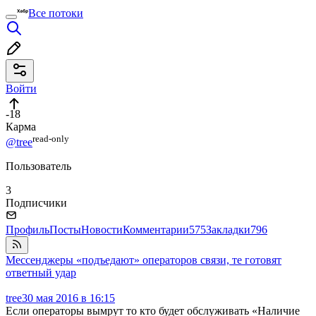
Все потоки
Войти
-18
Карма
read⁠-⁠only
@tree
Пользователь
3
Подписчики
Профиль
Посты
Новости
Комментарии
575
Закладки
796
Мессенджеры «подъедают» операторов связи, те готовят
ответный удар
tree
30 мая 2016 в 16:15
Если операторы вымрут то кто будет обслуживать «Наличие