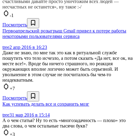
счастливыми давайте просто уничтожим всех людей —
несчастных не останется», ну такое :-/
-1
Посмотреть
Первоапрельский розыгрыш Gmail привел к потере работы
некоторыми пользователями сервиса
tree
2 апр 2016 в 16:23
Даже не знаю, по мне так это как в ритуальной службе
пошутить что тело исчезло, а потом сказать «Да нет, все ок, на
месте все!». Вроде бы ничего страшного, но реакция
окружающих вполне логично может быть серьезной. И
увольнение в этом случае не посчиталось бы чем-то
неадекватным.
+7
Посмотреть
Как успевать делать все и сохранить мозг
tree
31 мар 2016 в 15:14
А о чем статья? Ну то есть «многозадачность — плохо» это
два слова, о чем остальные тысячи букв?
+3