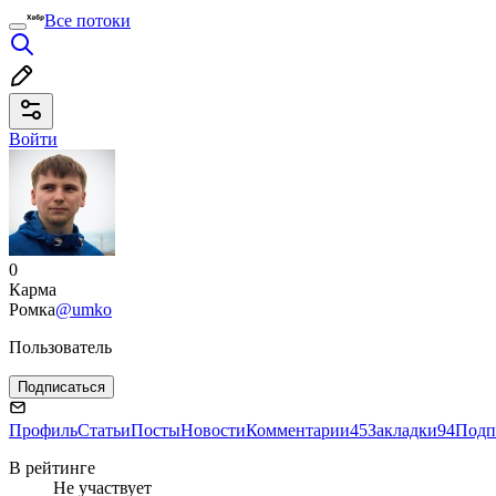
Все потоки
Войти
0
Карма
Ромка
@umko
Пользователь
Подписаться
Профиль
Статьи
Посты
Новости
Комментарии
45
Закладки
94
Подп
В рейтинге
Не участвует