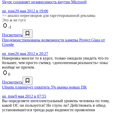
Skype сохраняет независимость внутри Microsoft
un_tone
29 мая 2012 в 19:06
>> анализ переговоров для таргетированной рекламы
Это ж не гугл
-1
Посмотреть
Продемонстрированы возможности камеры Project Glass от
Google
un_tone
26 мая 2012 в 20:27
Наверняка многие то в курсе, только ожидали увидеть что-то
большее, чем просто съемку, «дополненная реальность» пока
вообще не причем.
0
Посмотреть
Ubuntu планирует охватить 5% рынка новых ПК
un_tone
9 мая 2012 в 07:55
Вы определяете интеллектуальный уровень человека по тому,
какой ОС он пользуется? Не глупо ли? Действовать в обход
установившегося тренда ради видимости проявления