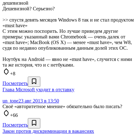
дешевизной
Дешевизной? Серьезно?
>> спустя девять месяцев Windows 8 так и не стал продуктом
«must have»
С этим можно поспорить. Но лучше приведем другие
примеры: указанный вами Chromebook — очень далек от
«must have»; MacBook (OS X) — менее «must have», чем W8,
судя по недавно опубликованным данным долей этих ОС.
Ноутбук на Android — явно не «must have», случится с ними
та же история, что и с нетбуками.
+8
Посмотреть
Глава Microsoft уходит в отставку
un_tone
23 авг 2013 в 13:50
Своё «авторитетное мнение» обязательно было писать?
+66
Посмотреть
Закон против дискриминации в вакансиях