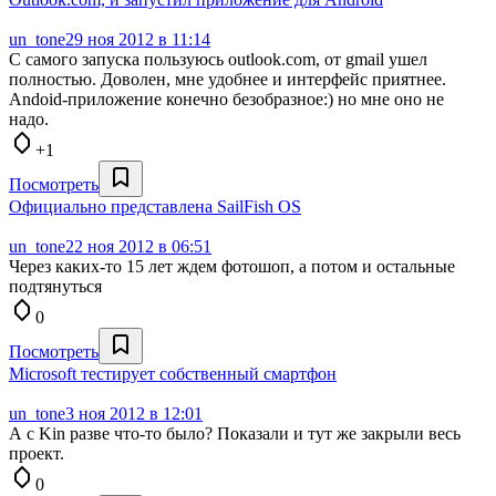
un_tone
29 ноя 2012 в 11:14
С самого запуска пользуюсь outlook.com, от gmail ушел
полностью. Доволен, мне удобнее и интерфейс приятнее.
Andoid-приложение конечно безобразное:) но мне оно не
надо.
+1
Посмотреть
Официально представлена SailFish OS
un_tone
22 ноя 2012 в 06:51
Через каких-то 15 лет ждем фотошоп, а потом и остальные
подтянуться
0
Посмотреть
Microsoft тестирует собственный смартфон
un_tone
3 ноя 2012 в 12:01
А с Kin разве что-то было? Показали и тут же закрыли весь
проект.
0