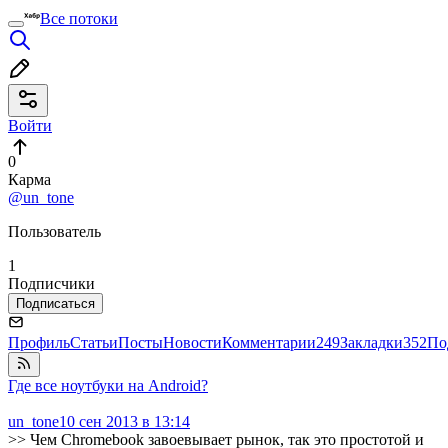
Все потоки
Войти
0
Карма
@un_tone
Пользователь
1
Подписчики
Подписаться
Профиль
Статьи
Посты
Новости
Комментарии
249
Закладки
352
По
Где все ноутбуки на Android?
un_tone
10 сен 2013 в 13:14
>> Чем Chromebook завоевывает рынок, так это простотой и