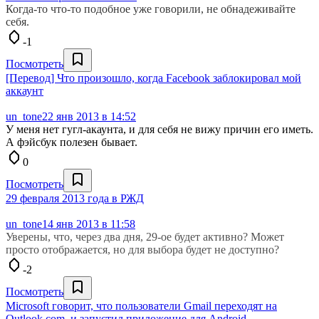
Когда-то что-то подобное уже говорили, не обнадеживайте
себя.
-1
Посмотреть
[Перевод] Что произошло, когда Facebook заблокировал мой
аккаунт
un_tone
22 янв 2013 в 14:52
У меня нет гугл-акаунта, и для себя не вижу причин его иметь.
А фэйсбук полезен бывает.
0
Посмотреть
29 февраля 2013 года в РЖД
un_tone
14 янв 2013 в 11:58
Уверены, что, через два дня, 29-ое будет активно? Может
просто отображается, но для выбора будет не доступно?
-2
Посмотреть
Microsoft говорит, что пользователи Gmail переходят на
Outlook.com, и запустил приложение для Android