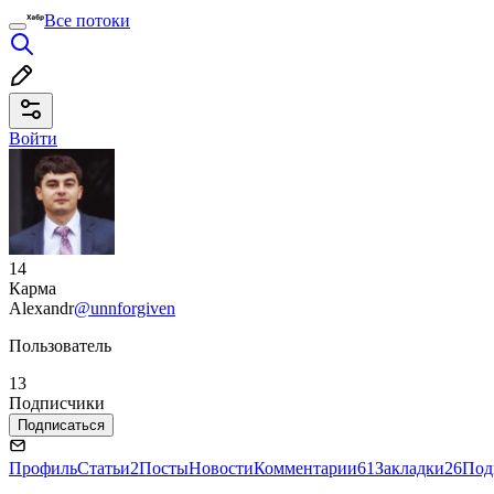
Все потоки
Войти
14
Карма
Alexandr
@unnforgiven
Пользователь
13
Подписчики
Подписаться
Профиль
Статьи
2
Посты
Новости
Комментарии
61
Закладки
26
Под