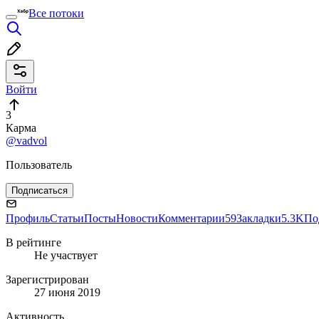
Все потоки
Войти
3
Карма
@vadvol
Пользователь
Подписаться
Профиль
Статьи
Посты
Новости
Комментарии
59
Закладки
5.3K
По
В рейтинге
Не участвует
Зарегистрирован
27 июня 2019
Активность