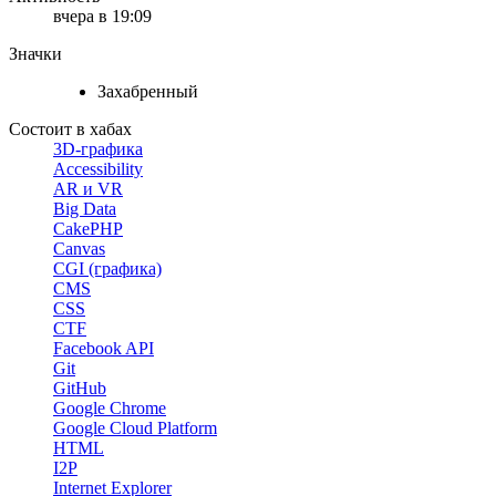
вчера в 19:09
Значки
Захабренный
Состоит в хабах
3D-графика
Accessibility
AR и VR
Big Data
CakePHP
Canvas
CGI (графика)
CMS
CSS
CTF
Facebook API
Git
GitHub
Google Chrome
Google Cloud Platform
HTML
I2P
Internet Explorer