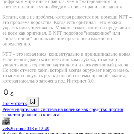
цифровом мире иные правила, чем в "материальном" и,
соответственно, тут необходимы новые правила владения.
Кстати, одна из проблем, которая решается при помощи NFT –
это проблема воровства. Когда есть оригинал - его можно
украсть или уничтожить. Можно создать копию и представить
её всем как оригинал. В NFT подобное "незаконное" или
"нетактичное" использование просто невозможно по
определению.
NFT – это новая идея, концептуально и принципиально новая.
Если не вглядываться в неё слишком глубоко, то можно
увидеть лишь торговлю картинками и спекулятивный рынок.
Но если отмести хайп, который всегда окружает новую идею,
то можно нащупать ростки новой системы правообладания,
которая идеально заточена под Интернет 3.0.
-5
Посмотреть
Рекомендательная система на коленке как средство против
экзистенциального кризиса
vels
26 ноя 2018 в 12:49
А было бы интересно написать рекомендательную систему