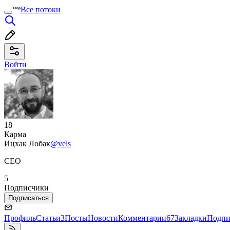
Все потоки
Войти
18
Карма
Ицхак Лобaк
@vels
CEO
5
Подписчики
Подписаться
Профиль
Статьи
3
Посты
Новости
Комментарии
67
Закладки
Подпи