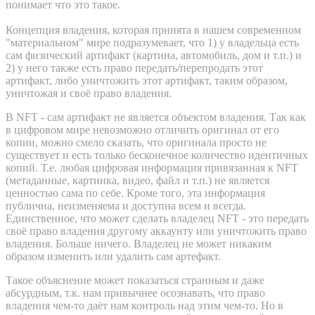
понимает что это такое.
Концепция владения, которая принята в нашем современном
"материальном" мире подразумевает, что 1) у владельца есть
сам физический артифакт (картина, автомобиль, дом и т.п.) и
2) у него также есть право передать/перепродать этот
артифакт, либо уничтожить этот артифакт, таким образом,
уничтожая и своё право владения.
В NFT - сам артифакт не является объектом владения. Так как
в цифровом мире невозможно отличить оригинал от его
копии, можно смело сказать, что оригинала просто не
существует и есть только бесконечное количество идентичных
копий. Т.е. любая цифровая информация привязанная к NFT
(метаданные, картинка, видео, файл и т.п.) не является
ценностью сама по себе. Кроме того, эта информация
публична, неизменяема и доступна всем и всегда.
Единственное, что может сделать владелец NFT - это передать
своё право владения другому аккаунту или уничтожить право
владения. Больше ничего. Владелец не может никаким
образом изменить или удалить сам артефакт.
Такое объяснение может показаться странным и даже
абсурдным, т.к. нам привычнее осознавать, что право
владения чем-то даёт нам контроль над этим чем-то. Но в