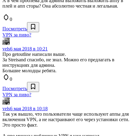
А в чем проблема для админа выложить выложить аппу в
плей и апп сторы? Она абсолютно честная и легальная.
0
Посмотреть
VPN за пиво?
vels
6 мая 2018 в 10:21
Про getoutline написали выше.
За Streisand спасибо, не знал. Можно его предлагать в
инструкциях для админа.
Большие молодцы ребята.
0
Посмотреть
VPN за пиво?
vels
6 мая 2018 в 10:18
Так уж вышло, что пользователи чаще используют аппы для
включения VPN, а не настраивают его через установки сети.
Это просто факт.
А про минусы публичных VPN я уже написал.