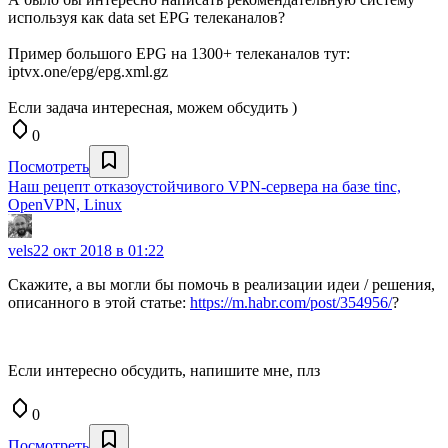
используя как data set EPG телеканалов?
Пример большого EPG на 1300+ телеканалов тут:
iptvx.one/epg/epg.xml.gz
Если задача интересная, можем обсудить )
0
Посмотреть
Наш рецепт отказоустойчивого VPN-сервера на базе tinc,
OpenVPN, Linux
vels
22 окт 2018 в 01:22
Скажите, а вы могли бы помочь в реализации идеи / решения,
описанного в этой статье:
https://m.habr.com/post/354956/
?
Если интересно обсудить, напишите мне, плз
0
Посмотреть