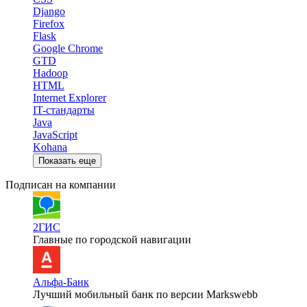
Django
Firefox
Flask
Google Chrome
GTD
Hadoop
HTML
Internet Explorer
IT-стандарты
Java
JavaScript
Kohana
Показать еще
Подписан на компании
2ГИС
Главные по городской навигации
Альфа-Банк
Лучший мобильный банк по версии Markswebb