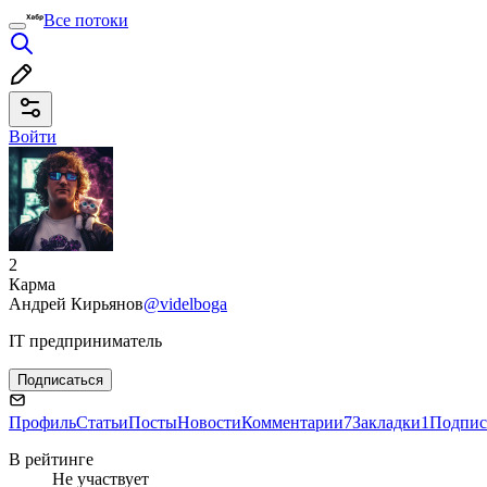
Все потоки
Войти
2
Карма
Андрей Кирьянов
@videlboga
IT предприниматель
Подписаться
Профиль
Статьи
Посты
Новости
Комментарии
7
Закладки
1
Подпис
В рейтинге
Не участвует