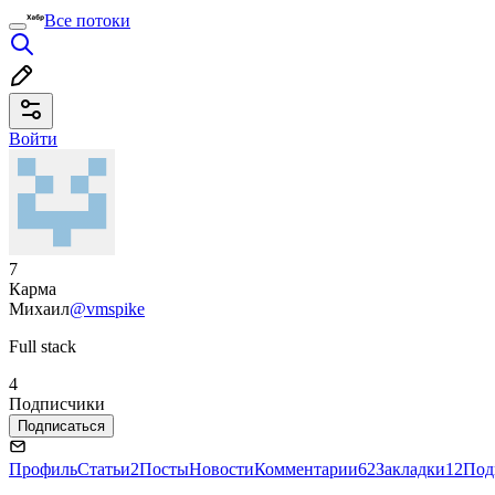
Все потоки
Войти
7
Карма
Михаил
@vmspike
Full stack
4
Подписчики
Подписаться
Профиль
Статьи
2
Посты
Новости
Комментарии
62
Закладки
12
Под