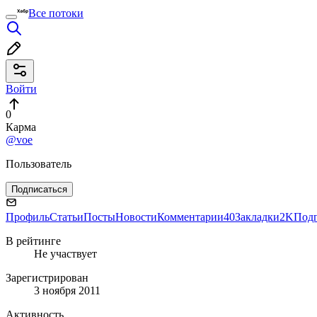
Все потоки
Войти
0
Карма
@voe
Пользователь
Подписаться
Профиль
Статьи
Посты
Новости
Комментарии
40
Закладки
2K
Под
В рейтинге
Не участвует
Зарегистрирован
3 ноября 2011
Активность