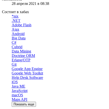
28 апреля 2021 в 08:38
Состоит в хабах
*nix
.NET
Adobe Flash
Ajax
Android
Big Data
C#
Cubrid
Data Mining
Doctrine ORM
Erlang/OTP
Git
Google App Engine
Google Web Toolkit
Help Desk Software
iOS
Java ME
JavaScript
macOS
Maps API
Показать еще