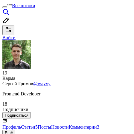
Все потоки
Войти
19
Карма
Сергей Громов
@wayvy
Frontend Developer
18
Подписчики
Подписаться
Профиль
Статьи
5
Посты
Новости
Комментарии
3
Ещё