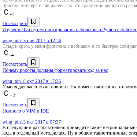
прогона линтера и так далее. Так что сравнение вышло из разр
-4
Посмотреть
Изучение Go путём портирования небольшого Python веб-беке
wing_pin
13 ноя 2017 в 12:56
Стыд и срам, у меня фронтенд c вебпаком и то быстрее собирает
-4
Посмотреть
Почему роботы должны форматировать код за нас
wing_pin
18 окт 2017 в 17:36
У меня для вас плохие новости. На момент написания это комм
+2
Посмотреть
Немного о VIM и IDE
wing_pin
13 окт 2017 в 07:37
В следующий раз обязательно приведите такие нетривиальные о
кода в отдельный метод\класс. Ну в общем такие типичные опе