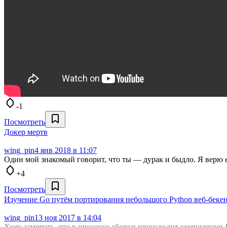
-1
Посмотреть
Докер мертв
wing_pin
4 янв 2018 в 11:07
Один мой знакомый говорит, что ты — дурак и быдло. Я верю е
+4
Посмотреть
Изучение Go путём портирования небольшого Python веб-беке
wing_pin
13 ноя 2017 в 14:04
Хочу заметить, что в процессе сборки происходит компиляция 