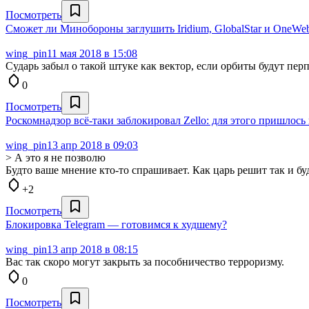
Посмотреть
Сможет ли Минобороны заглушить Iridium, GlobalStar и OneWe
wing_pin
11 мая 2018 в 15:08
Сударь забыл о такой штуке как вектор, если орбиты будут пер
0
Посмотреть
Роскомнадзор всё-таки заблокировал Zello: для этого пришлось
wing_pin
13 апр 2018 в 09:03
> А это я не позволю
Будто ваше мнение кто-то спрашивает. Как царь решит так и буд
+2
Посмотреть
Блокировка Telegram — готовимся к худшему?
wing_pin
13 апр 2018 в 08:15
Вас так скоро могут закрыть за пособничество терроризму.
0
Посмотреть