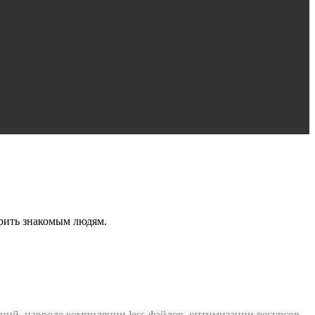
ерить знакомым людям.
аций, навроде компиляции less-файлов, оптимизации ресурсов,