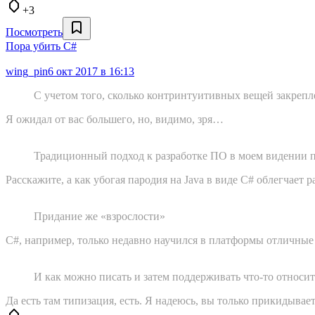
+3
Посмотреть
Пора убить C#
wing_pin
6 окт 2017 в 16:13
С учетом того, сколько контринтуитивных вещей закрепле
Я ожидал от вас большего, но, видимо, зря…
Традиционный подход к разработке ПО в моем видении п
Расскажите, а как убогая пародия на Java в виде C# облегчает 
Придание же «взрослости»
C#, например, только недавно научился в платформы отличные 
И как можно писать и затем поддерживать что-то относит
Да есть там типизация, есть. Я надеюсь, вы только прикидывает