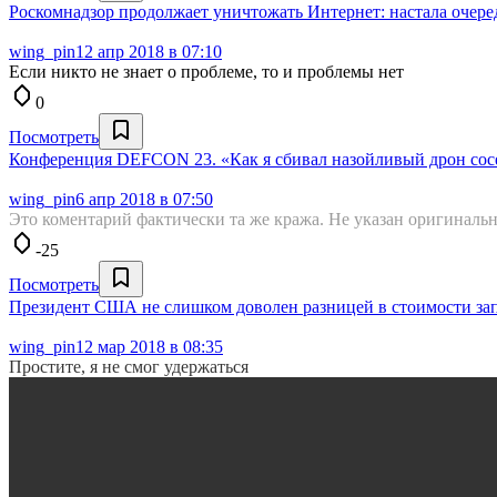
Роскомнадзор продолжает уничтожать Интернет: настала очере
wing_pin
12 апр 2018 в 07:10
Если никто не знает о проблеме, то и проблемы нет
0
Посмотреть
Конференция DEFCON 23. «Как я сбивал назойливый дрон сос
wing_pin
6 апр 2018 в 07:50
Это коментарий фактически та же кража. Не указан оригинальн
-25
Посмотреть
Президент США не слишком доволен разницей в стоимости зап
wing_pin
12 мар 2018 в 08:35
Простите, я не смог удержаться