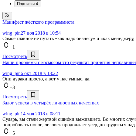
Подписки
4
Манифест жёсткого программиста
wing_pin
27 ноя 2018 в 10:54
Самое главное не путать «как надо бизнесу» и «как менеджеру
+1
Посмотреть
Наши проблемы с космосом это результат принятия неправиль
wing_pin
6 окт 2018 в 13:22
Они дураки просто, а вот у нас умные, да.
+3
Посмотреть
Залог успеха в четырёх личностных качествах
wing_pin
14 мая 2018 в 08:11
Сударь, вы стали жертвой ошибки выжившего. Во многих случа
попробовать новое, человек продолжает усердно трудиться над 
+5