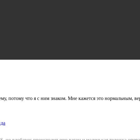
му, потому что я с ним знаком. Мне кажется это нормальным, в
нда
JS, но вдобавок происходит еще вагон и маленькая тележка опер