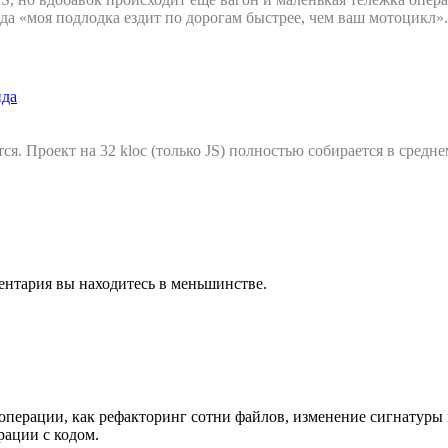
яда «моя подлодка ездит по дорогам быстрее, чем ваш мотоцикл».
нда
ся. Проект на 32 kloc (только JS) полностью собирается в среднем
ентария вы находитесь в меньшинстве.
перации, как рефакторинг сотни файлов, изменение сигнатуры ме
рации с кодом.