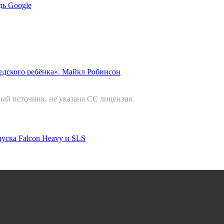
дь Google
едского ребёнка». Майкл Робинсон
ый источник, не указана СС лицензия.
уска Falcon Heavy и SLS