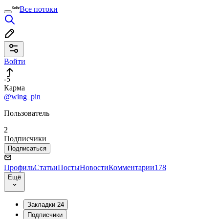
Все потоки
Войти
-5
Карма
@wing_pin
Пользователь
2
Подписчики
Подписаться
Профиль
Статьи
Посты
Новости
Комментарии
178
Ещё
Закладки
24
Подписчики