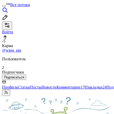
Все потоки
Войти
-5
Карма
@wing_pin
Пользователь
2
Подписчики
Подписаться
Профиль
Статьи
Посты
Новости
Комментарии
178
Закладки
24
Под