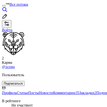
Все потоки
Войти
2
Карма
@xcono
Пользователь
Подписаться
Профиль
Статьи
Посты
Новости
Комментарии
35
Закладки
2
Подпи
В рейтинге
Не участвует