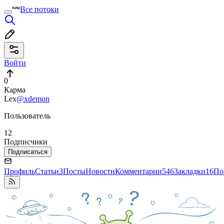
Все потоки
Войти
0
Карма
Lex
@xdemon
Пользователь
12
Подписчики
Подписаться
Профиль
Статьи
3
Посты
Новости
Комментарии
546
Закладки
16
По