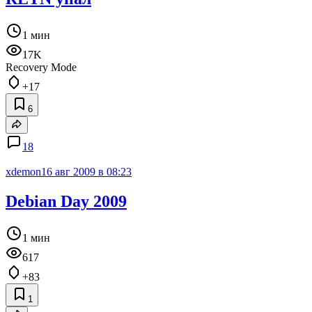
1 мин
17K
Recovery Mode
+17
6
18
xdemon
16 авг 2009 в 08:23
Debian Day 2009
1 мин
617
+83
1