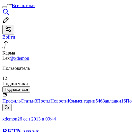
Все потоки
Войти
0
Карма
Lex
@xdemon
Пользователь
12
Подписчики
Подписаться
Профиль
Статьи
3
Посты
Новости
Комментарии
546
Закладки
16
По
xdemon
26 сен 2013 в 09:44
RETN упал