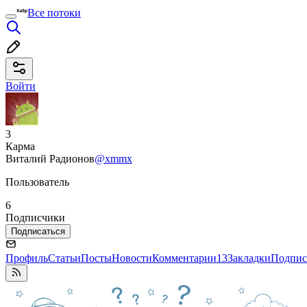
Все потоки
Войти
3
Карма
Виталий Радионов
@xmmx
Пользователь
6
Подписчики
Подписаться
Профиль
Статьи
Посты
Новости
Комментарии
13
Закладки
Подпис