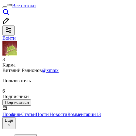
Все потоки
Войти
3
Карма
Виталий Радионов
@xmmx
Пользователь
6
Подписчики
Подписаться
Профиль
Статьи
Посты
Новости
Комментарии
13
Ещё