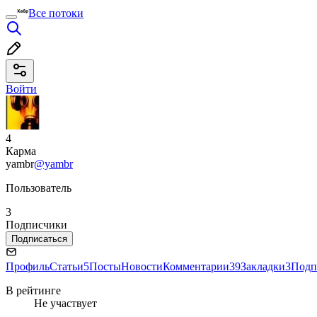
Все потоки
Войти
4
Карма
yambr
@yambr
Пользователь
3
Подписчики
Подписаться
Профиль
Статьи
5
Посты
Новости
Комментарии
39
Закладки
3
Подп
В рейтинге
Не участвует