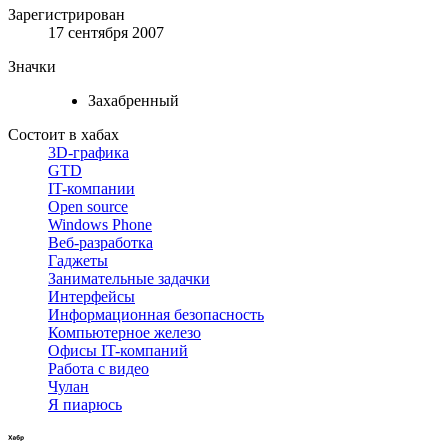
Зарегистрирован
17 сентября 2007
Значки
Захабренный
Состоит в хабах
3D-графика
GTD
IT-компании
Open source
Windows Phone
Веб-разработка
Гаджеты
Занимательные задачки
Интерфейсы
Информационная безопасность
Компьютерное железо
Офисы IT-компаний
Работа с видео
Чулан
Я пиарюсь