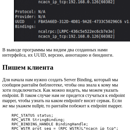
В выводе программы мы видим два созданных нами
интерфейса, их UUID, версию, аннотацию и биндинги.
Пишем клиента
Для начала нам нужно создать Server Binding, который мы
сообщим рантайм библиотеке, чтобы она знала к кому мы
хоти подключиться. Как можно видеть, мы можем указать
endpoint. В таком случае нам не придется стучаться к endpoint
mapper, чтобы узнать на каком endpoint'е висит сервак. Если
же мы укажем nullptr, то рантайм побежит к endpoint mapper.
    RPC_STATUS status;

    RPC_WSTR StringBinding;

    RPC_BINDING_HANDLE BindingHandle;

    RPC_WSTR prot_seq = (RPC_WSTR)L"ncacn_ip_tcp";
