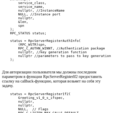
        service_class,

        service_name,

        nullptr, //InstanceName

        NULL, //Instance port

        nullptr,

        &len,

        spn

    );

    RPC_STATUS status;

    status = RpcServerRegisterAuthInfo(

        (RPC_WSTR)spn,

        RPC_C_AUTHN_WINNT, //Authentication package

        nullptr, //key generation function

        nullptr //parameters to pass to key generation 
    );
Для авторизации пользователя мы должны последним
параметром в функции RpcServerRegisterIf2 предоставить
ссылку на callback-функцию, которая возьмет на себя эту
задачу.
    status = RpcServerRegisterIf2(

        Greeting_v1_0_s_ifspec,

        nullptr,

        nullptr,

        NULL,  // Flags

        RPC_C_LISTEN_MAX_CALLS_DEFAULT,
