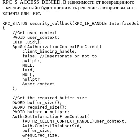
RPC_S_ACCESS_DENIED. В зависимости от возвращенного
значения рантайн будет принимать решение - авторизовывать
клиента или - нет.
RPC_STATUS security_callback(RPC_IF_HANDLE InterfaceUui
{

    //Get user context

    PVOID user_context;

    LUID luid{};

    RpcGetAuthorizationContextForClient(

        client_binding_handle,

        false, //Impersonate or not to

        nullptr,

        NULL,

        luid,

        NULL,

        nullptr,

        &user_context

    );

    //Get the required buffer size 

    DWORD buffer_size{};

    DWORD required_size{};

    PVOID buffer = nullptr;

    AuthzGetInformationFromContext(

        (AUTHZ_CLIENT_CONTEXT_HANDLE)user_context,

        AuthzContextInfoUserSid,

        buffer_size,

        &required_size,
