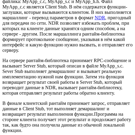
файлика: MyApp_c.c, MyApp_s.c и MyApp_h.h. Файл
MyApp_c.c является Client Stub. В нём содержатся функции-
заглушки, которые вызываются клиентом. В них выполняется
маршаллинг - перевод параметров в формат
NDR
, пригодный
для передачи по сети. NDR позволяет избежать проблем, при
которых на клиенте данные хранятся одним способом, а на
сервере - другим. После маршаллинга рантайм-библиотека
формирует протокольное сообщение, указывая в нём какой
интерфейс и какую функцию нужно вызвать, и отправляет его
серверу.
На сервере рантайм-библиотека принимает RPC-сообщение и
вызывает Server Stub, который описан в файле MyApp_s.c.
Sever Stub выполняет демаршалинг и вызывает реальную
имплементацию нужной нам функции. Затем эта функция
возвращает результат своей работы в Server Stub, который
переводит данные в NDR, вызывает рантайм-библиотеку,
которая отправляет результат работы обратно клиенту.
В финале клиентский рантайм принимает запрос, отправляет
данные в Client Stub, тот выполняет демаршалинг и
возвращает результат выполнения функции.Программа на
стороне клиента получает этот результат и продолжает работу
так, как будто она получила данные из обычной локальной
функции.