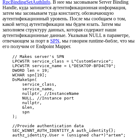
RpcBindingSetAuthInfo
. В нее мы засовываем Server Binding
Handle, куда запишется аутентификационная информация,
затем мы засовываем туда константу, обозначающую
аутентификационный уровень. После мы сообщаем о том,
какой метод аутентификации мы будем юзать. Затем мы
заполняем структуру данных, которая содержит наши
аутентификационные данные. Указывая NULL в параметре,
отвечающем за порт в
SPN
, мы говорим runtime-библе, что мы
его получим от Endpoint Mapper.
    // Makes server's SPN

    LPCWSTR service_class = L"CustomService";

    LPCWSTR service_name = L"DESKTOP-BFD4CT0";

    DWORD len = 19;

    WCHAR spn[19];

    DsMakeSpn(

        service_class,

        service_name,

        nullptr, //InstanceName

        NULL, //Instance port

        nullptr,

        &len,

        spn

    );

    //Provide authentication data

    SEC_WINNT_AUTH_IDENTITY_A auth_identity{};

    authz_identity.User = (unsigned char*)"artem";
