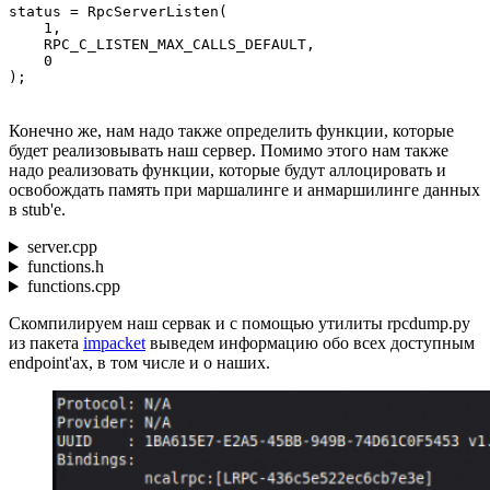
status = RpcServerListen(

    1,

    RPC_C_LISTEN_MAX_CALLS_DEFAULT,

    0

);
Конечно же, нам надо также определить функции, которые
будет реализовывать наш сервер. Помимо этого нам также
надо реализовать функции, которые будут аллоцировать и
освобождать память при маршалинге и анмаршилинге данных
в stub'е.
server.cpp
functions.h
functions.cpp
Скомпилируем наш сервак и с помощью утилиты rpcdump.py
из пакета
impacket
выведем информацию обо всех доступным
endpoint'ах, в том числе и о наших.