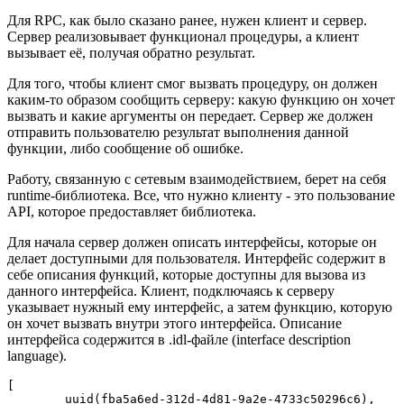
Для RPC, как было сказано ранее, нужен клиент и сервер.
Сервер реализовывает функционал процедуры, а клиент
вызывает её, получая обратно результат.
Для того, чтобы клиент смог вызвать процедуру, он должен
каким-то образом сообщить серверу: какую функцию он хочет
вызвать и какие аргументы он передает. Сервер же должен
отправить пользователю результат выполнения данной
функции, либо сообщение об ошибке.
Работу, связанную с сетевым взаимодействием, берет на себя
runtime-библиотека. Все, что нужно клиенту - это пользование
API, которое предоставляет библиотека.
Для начала сервер должен описать интерфейсы, которые он
делает доступными для пользователя. Интерфейс содержит в
себе описания функций, которые доступны для вызова из
данного интерфейса. Клиент, подключаясь к серверу
указывает нужный ему интерфейс, а затем функцию, которую
он хочет вызвать внутри этого интерфейса. Описание
интерфейса содержится в .idl-файле (interface description
language).
[

	uuid(fba5a6ed-312d-4d81-9a2e-4733c50296c6),
