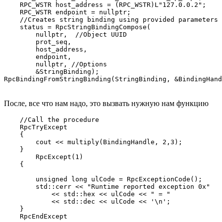
    RPC_WSTR host_address = (RPC_WSTR)L"127.0.0.2";

    RPC_WSTR endpoint = nullptr;

    //Creates string binding using provided parameters

    status = RpcStringBindingCompose(

        nullptr,  //Object UUID

        prot_seq,

        host_address,

        endpoint,

        nullptr, //Options

        &StringBinding);

RpcBindingFromStringBinding(StringBinding, &BindingHand
После, все что нам надо, это вызвать нужную нам функцию
    //Call the procedure

    RpcTryExcept

    {

        cout << multiply(BindingHandle, 2,3);

    }

        RpcExcept(1)

    {

        unsigned long ulCode = RpcExceptionCode();

        std::cerr << "Runtime reported exception 0x"

            << std::hex << ulCode << " = " 

            << std::dec << ulCode << '\n';

    }

    RpcEndExcept