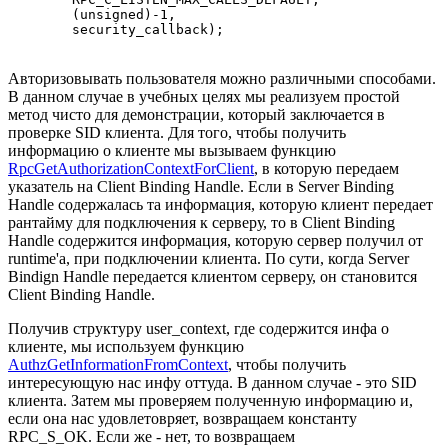
        (unsigned)-1,

        security_callback);     
Авторизовывать пользователя можно различными способами.
В данном случае в учебных целях мы реализуем простой
метод чисто для демонстрации, который заключается в
проверке SID клиента. Для того, чтобы получить
информацию о клиенте мы вызываем функцию
RpcGetAuthorizationContextForClient
, в которую передаем
указатель на Client Binding Handle. Если в Server Binding
Handle содержалась та информация, которую клиент передает
рантайму для подключения к серверу, то в Client Binding
Handle содержится информация, которую сервер получил от
runtime'а, при подключении клиента. По сути, когда Server
Bindign Handle передается клиентом серверу, он становится
Client Binding Handle.
Получив структуру user_context, где содержится инфа о
клиенте, мы используем функцию
AuthzGetInformationFromContext
, чтобы получить
интересующую нас инфу оттуда. В данном случае - это SID
клиента. Затем мы проверяем полученную информацию и,
если она нас удовлетовряет, возвращаем константу
RPC_S_OK. Если же - нет, то возвращаем