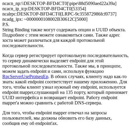
ncacn_np:\\DESKTOP-BFD4CT0[\pipe\88d5090aed22a39a]
ncacn_ip_tcp:DESKTOP-BFD4CT0[53354]
ncalrpc:DESKTOP-BFD4CT0[LRPC-9c355872986fcf0737]
ncadg_ipx: ~0000000108002B30612C[5000]
P.S.
String Binding также могут содержать опции и UUID объекта.
Подробнее с этим можете ознакомиться сами. Также адрес
хоста может различаться для каждой протокольной
последовательности.
Когда сервер регистрирует протокольную последовательность,
то сервер динамически выделяет endpoint для этой
протокольной последовательности. Также мы, в принципе,
можем задать endpoint и сами, используя функцию
RpcServerUseProtseqEp
. В обоих случаях, клиенту надо как-то
знать: какой endpoint соответствует нашему приложению. Для
того, чтобы клиент узнал нужный ему endpoint, используется
endpoint mapper,слушающий на 135 порту, который принимает
UUID интерфейса и возвращает endpoint. Работу endpoint
mapper'а можно сравнить с работой DNS-сервера.
Для того, чтобы endpoint mapper отвечал на запросы
пользователей, мы должны обновить его базу данных,
сообщив ему об endpoint'ах.