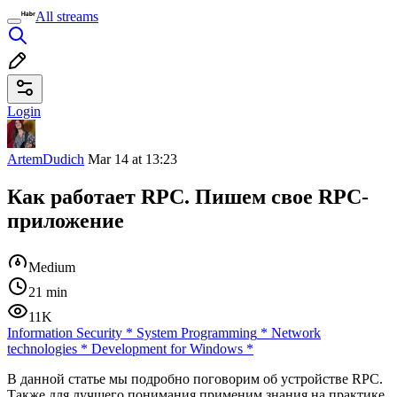
All streams
Login
ArtemDudich
Mar 14 at 13:23
Как работает RPC. Пишем свое RPC-
приложение
Medium
21 min
11K
Information Security
*
System Programming
*
Network
technologies
*
Development for Windows
*
В данной статье мы подробно поговорим об устройстве RPC.
Также для лучшего понимания применим знания на практике