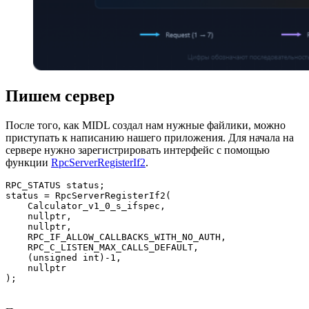
Пишем сервер
После того, как MIDL создал нам нужные файлики, можно
приступать к написанию нашего приложения. Для начала на
сервере нужно зарегистрировать интерфейс с помощью
функции
RpcServerRegisterIf2
.
RPC_STATUS status;

status = RpcServerRegisterIf2(

    Calculator_v1_0_s_ifspec,

    nullptr,

    nullptr,

    RPC_IF_ALLOW_CALLBACKS_WITH_NO_AUTH,

    RPC_C_LISTEN_MAX_CALLS_DEFAULT,

    (unsigned int)-1,

    nullptr

);