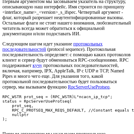
Первым аргументом мы засовываем указатель на структуру,
описывающую наш интерфейс. Имя строится по принципу
<interface_name>_<version>_s_ifspec. Четвертый аргумент -
флаг, который разрешает неаутентифицированные вызовы.
Остальные флаги не стоят нашего внимания, любознательный
читатель всегда может обратиться к официальной
документации и/или подоставать ИИ.
Следующим шагом идет указание
протокольных
последовательностей
(protocol sequence). Протокольная
последовательность определяет: с помощью каких протоколов
клиент и сервер будут обмениваться RPC-сообщениями. RPC
поддерживает
кучу
протокольных последовательностей,
включая, например, IPX, AppleTalk, IP с UDP и TCP, Named
Pipes и много чего еще. Для указания того, какой
протокольной последовательностью будет пользоваться
сервер, мы вызываем функцию
RpcServerUseProtseq
.
RPC_WSTR prot_seq = (RPC_WSTR)L"ncacn_ip_tcp";

status = RpcServerUseProtseq(

    prot_seq,

    RPC_C_PROTSEQ_MAX_REQS_DEFAULT, //Constant equals t
    nullptr

);
Первым аргументом мы указываем протокольную