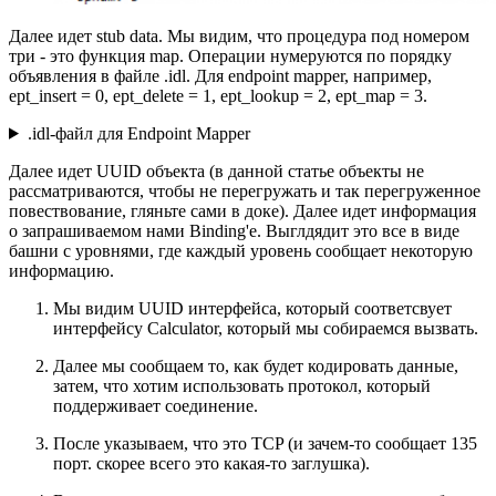
Далее идет stub data. Мы видим, что процедура под номером
три - это функция map. Операции нумеруются по порядку
объявления в файле .idl. Для endpoint mapper, например,
ept_insert = 0, ept_delete = 1, ept_lookup = 2, ept_map = 3.
.idl-файл для Endpoint Mapper
Далее идет UUID объекта (в данной статье объекты не
рассматриваются, чтобы не перегружать и так перегруженное
повествование, гляньте сами в доке). Далее идет информация
о запрашиваемом нами Binding'е. Выглдядит это все в виде
башни с уровнями, где каждый уровень сообщает некоторую
информацию.
Мы видим UUID интерфейса, который соответсвует
интерфейсу Calculator, который мы собираемся вызвать.
Далее мы сообщаем то, как будет кодировать данные,
затем, что хотим использовать протокол, который
поддерживает соединение.
После указываем, что это TCP (и зачем-то сообщает 135
порт. скорее всего это какая-то заглушка).