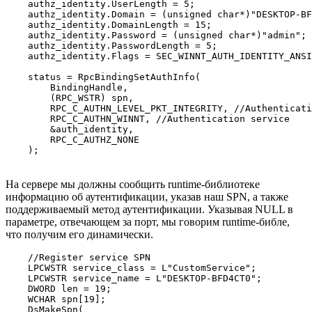
    authz_identity.UserLength = 5;

    authz_identity.Domain = (unsigned char*)"DESKTOP-BF
    authz_identity.DomainLength = 15;

    authz_identity.Password = (unsigned char*)"admin";

    authz_identity.PasswordLength = 5;

    authz_identity.Flags = SEC_WINNT_AUTH_IDENTITY_ANSI
    status = RpcBindingSetAuthInfo(

        BindingHandle,

        (RPC_WSTR) spn,

        RPC_C_AUTHN_LEVEL_PKT_INTEGRITY, //Authenticati
        RPC_C_AUTHN_WINNT, //Authentication service

        &auth_identity,

        RPC_C_AUTHZ_NONE

    );
На сервере мы должны сообщить runtime-библиотеке
информацию об аутентификации, указав наш SPN, а также
поддерживаемый метод аутентификации. Указывая NULL в
параметре, отвечающем за порт, мы говорим runtime-библе,
что получим его динамически.
    //Register service SPN

    LPCWSTR service_class = L"CustomService";

    LPCWSTR service_name = L"DESKTOP-BFD4CT0";

    DWORD len = 19;

    WCHAR spn[19];

    DsMakeSpn(
