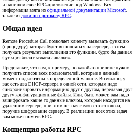
и напишем свое RPC-приложение под Windows. Вся
информация взята из
официальной документации Microsoft
,
также из
доки по протоколу RPC
.
Общая идея
R
emote
P
rocedure
C
all позволяет клиенту вызывать функцию
(процедуру), которая будет выполняться на сервере, а затем
получать результат выполнения это функции, будто бы данная
функция была вызвана локально.
Представьте, что вам, к примеру, по какой-то причине нужно
получить список всех пользователей, которые в данный
момент подключены к определенной машине. Возможно, у
вас есть два DHCP-сервера в одной сети, которым надо
синхронизировать информацию друг с другом, передавая друг
другу конфигурационные файлы. Или, быть может, вам надо
зашифровать какие-то данные ключом, который находится на
удаленном сервере, при этом не зная самого этого ключа,
поручив шифрование серверу. В реализации всех этих задач
вам может помочь RPC.
Концепция работы RPC