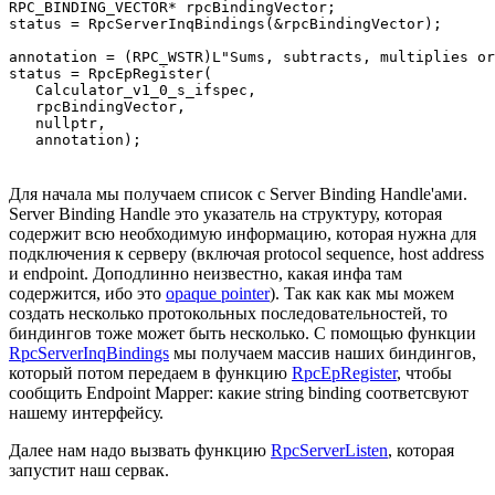
RPC_BINDING_VECTOR* rpcBindingVector;

status = RpcServerInqBindings(&rpcBindingVector); 

annotation = (RPC_WSTR)L"Sums, subtracts, multiplies or
status = RpcEpRegister(

   Calculator_v1_0_s_ifspec,

   rpcBindingVector,

   nullptr,

   annotation);
Для начала мы получаем список с Server Binding Handle'ами.
Server Binding Handle это указатель на структуру, которая
содержит всю необходимую информацию, которая нужна для
подключения к серверу (включая protocol sequence, host address
и endpoint. Доподлинно неизвестно, какая инфа там
содержится, ибо это
opaque pointer
). Так как как мы можем
создать несколько протокольных последовательностей, то
биндингов тоже может быть несколько. С помощью функции
RpcServerInqBindings
мы получаем массив наших биндингов,
который потом передаем в функцию
RpcEpRegister
, чтобы
сообщить Endpoint Mapper: какие string binding соответсвуют
нашему интерфейсу.
Далее нам надо вызвать функцию
RpcServerListen
, которая
запустит наш сервак.