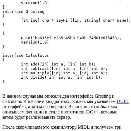
	version(1.0)

]

interface Greeting

{

	[string] char* sayHi ([in, string] char* name);

}

[

	uuid(1ba615e7-e2a5-45bb-949b-74d61c0f5453),

	version(1.0)

]

interface Calculator

{

	int add([in] int a, [in] int b);

	int subtract([in] int a, [in] int b);

	int multiply([in] int a, [in] int b);

	int divide([in] int a, [in] int b);

}
В данном случае мы описали два интерфейса Greeting и
Calculator. В начале в квадратных скобках мы указываем
UUID
интерфейса, а затем его версию. В фигурных скобках мы
описываем функции в стиле прототипов C/C++, которые
затем будет реализовывать сервер.
После скармливаем это компилятору MIDL и получаем три