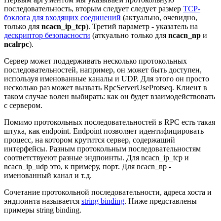
последовательность, вторым следует следует размер
TCP-
бэклога для входящих соединений
(актуально, очевидно,
только для
ncacn_ip_tcp
). Третий параметр - указатель на
дескриптор безопасности
(аткуально только для
ncacn_np
и
ncalrpc
).
Сервер может поддерживать несколько протокольных
последовательностей, например, он может быть доступен,
используя именованные каналы и UDP. Для этого он просто
несколько раз может вызвать RpcServerUseProtseq. Клиент в
таком случае волен выбирать: как он будет взаимодействовать
с сервером.
Помимо протокольных последовательностей в RPC есть такая
штука, как endpoint. Endpoint позволяет идентифицировать
процесс, на котором крутится сервер, содержащий
интерфейсы. Разным протокольным последовательностям
соответствуеют разные эндпоинты. Для ncacn_ip_tcp и
ncacn_ip_udp это, к примеру, порт. Для ncacn_np -
именованный канал и т.д.
Сочетание протокольной последовательности, адреса хоста и
эндпоинта называется
string binding
. Ниже представлены
примеры string binding.